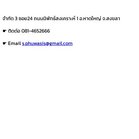
จำกัด 3 ซอย24 ถนนนิพัทธ์สงเคราะห์ 1 อ.หาดใหญ่ จ.สงขลา
☛ ติดต่อ 081-4652666
☛ Email
s.phuwasis@gmail.com