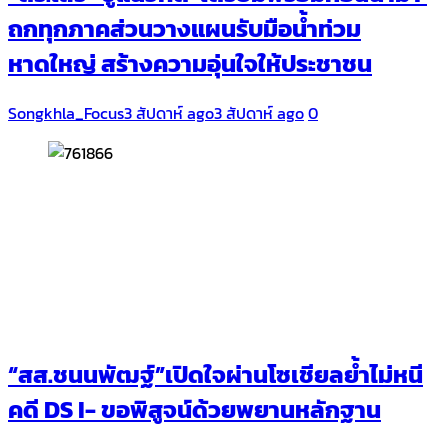
ถกทุกภาคส่วนวางแผนรับมือน้ำท่วม
หาดใหญ่ สร้างความอุ่นใจให้ประชาชน
Songkhla_Focus
3 สัปดาห์ ago
3 สัปดาห์ ago
0
“สส.ชนนพัฒฐ์”เปิดใจผ่านโซเชียลย้ำไม่หนี
คดี DS I- ขอพิสูจน์ด้วยพยานหลักฐาน