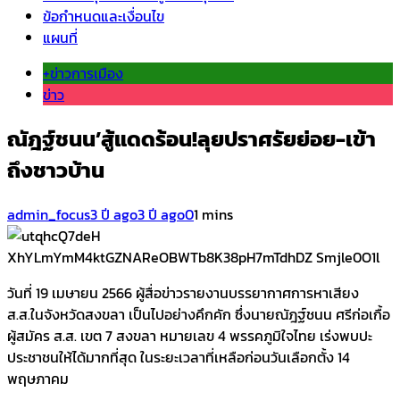
ข้อกำหนดและเงื่อนไข
แผนที่
+ข่าวการเมือง
ข่าว
ณัฎฐ์ชนน’สู้แดดร้อน!ลุยปราศรัยย่อย-เข้า
ถึงชาวบ้าน
admin_focus
3 ปี ago
3 ปี ago
0
1 mins
วันที่ 19 เมษายน 2566 ผู้สื่อข่าวรายงานบรรยากาศการหาเสียง
ส.ส.ในจังหวัดสงขลา เป็นไปอย่างคึกคัก ซึ่งนายณัฎฐ์ชนน ศรีก่อเกื้อ
ผู้สมัคร ส.ส. เขต 7 สงขลา หมายเลข 4 พรรคภูมิใจไทย เร่งพบปะ
ประชาชนให้ได้มากที่สุด ในระยะเวลาที่เหลือก่อนวันเลือกตั้ง 14
พฤษภาคม