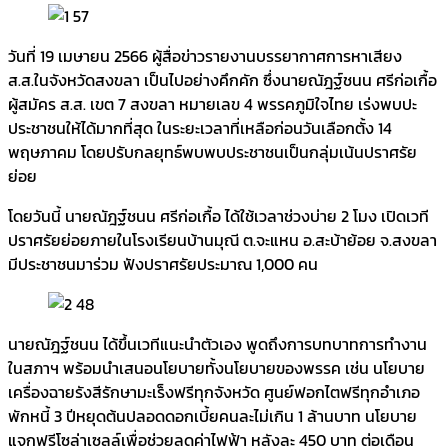
วันที่ 19 เมษายน 2566 ผู้สื่อข่าวรายงานบรรยากาศการหาเสียง
ส.ส.ในจังหวัดสงขลา เป็นไปอย่างคึกคัก ซึ่งนายณัฎฐ์ชนน ศรีก่อเกื้อ
ผู้สมัคร ส.ส. เขต 7 สงขลา หมายเลข 4 พรรคภูมิใจไทย เร่งพบปะ
ประชาชนให้ได้มากที่สุด ในระยะเวลาที่เหลือก่อนวันเลือกตั้ง 14
พฤษภาคม โดยปรับกลยุทธ์พบพบประชาชนเป็นกลุ่มเน้นปราศรัย
ย่อย
โดยวันนี้ นายณัฎฐ์ชนน ศรีก่อเกื้อ ได้ใช้เวลาช่วงบ่าย 2 โมง เปิดเวที
ปราศรัยย่อยภายในโรงเรียนบ้านมุณี ต.จะแหน อ.สะบ้าย้อย จ.สงขลา
มีประชาชนมาร่วม ฟังปราศรัยประมาณ 1,000 คน
นายณัฎฐ์ชนน ได้ขึ้นเวทีแนะนำตัวเอง พูดถึงการบทบาทการทำงาน
ในสภาฯ พร้อมนำเสนอนโยบายทั้งนโยบายของพรรค เช่น นโยบาย
เครื่องฉายรังสีรักษามะเร็งฟรีทุกจังหวัด ศูนย์ฟอกไตฟรีทุกอำเภอ
พักหนี้ 3 ปีหยุดต้นปลอดดอกเบี้ยคนละไม่เกิน 1 ล้านบาท นโยบาย
แจกฟรีโซล่าเซลล์เพื่อช่วยลดค่าไฟฟ้า หลังละ 450 บาท ต่อเดือน