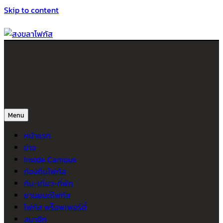
Skip to content
สงขลาโฟกัส
ติดตามข่าวสาร ภาคใต้ หาดใหญ่และสงขลา จากสำนักข่าวโฟกัส
Menu
หน้าแรก
ข่าว
Inside Campus
ท้องถิ่นโฟกัส
กิน-เที่ยว-ที่พัก
ยานยนต์โฟกัส
โฟกัส พร็อพเพอร์ตี้
สมาชิก