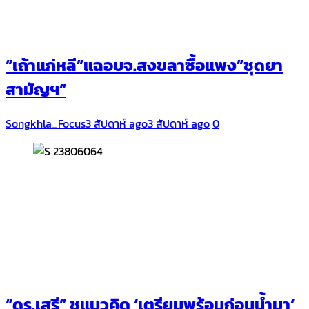
“เถ้าแก่หลี”แฉอบจ.สงขลาซื้อแพง”ชุดยา
สามัญฯ”
Songkhla_Focus
3 สัปดาห์ ago
3 สัปดาห์ ago
0
“ดร.เสรี” ชูแนวคิด ‘เตรียมพร้อมก่อนน้ำมา’