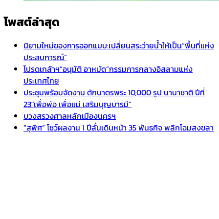
โพสต์ล่าสุด
นิยามใหม่ของการออกแบบ:เปลี่ยนสระว่ายน้ำให้เป็น“พื้นที่แห่ง
ประสบการณ์”
โปรดเกล้าฯ”อนุมัติ อาหมัด”กรรมการกลางอิสลามแห่ง
ประเทศไทย
ประชุมพร้อมจัดงาน ตักบาตรพระ 10,000 รูป นานาชาติ ปีที่
23″เพื่อพ่อ เพื่อแม่ เสริมบุญบารมี”
บวงสรวงศาลหลักเมืองนครฯ
“สุพิศ” โชว์ผลงาน 1 ปีลั่นเดินหน้า 35 พันธกิจ พลิกโฉมสงขลา