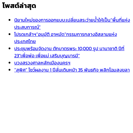
โพสต์ล่าสุด
นิยามใหม่ของการออกแบบ:เปลี่ยนสระว่ายน้ำให้เป็น“พื้นที่แห่ง
ประสบการณ์”
โปรดเกล้าฯ”อนุมัติ อาหมัด”กรรมการกลางอิสลามแห่ง
ประเทศไทย
ประชุมพร้อมจัดงาน ตักบาตรพระ 10,000 รูป นานาชาติ ปีที่
23″เพื่อพ่อ เพื่อแม่ เสริมบุญบารมี”
บวงสรวงศาลหลักเมืองนครฯ
“สุพิศ” โชว์ผลงาน 1 ปีลั่นเดินหน้า 35 พันธกิจ พลิกโฉมสงขลา