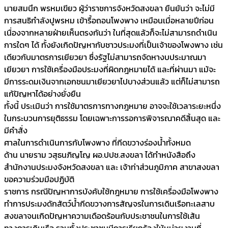
นายสมนึก พรหมเขียว ผู้ว่าราชการจังหวัดสงขลา ยืนยันว่า จะไม่มี
การสนธิกำลังปูพรหม เข้ารื้อถอนโพงพาง เหมือนเมื่อหลายปีก่อน
เนื่องจากหลายฝ่ายเห็นตรงกันว่า ในที่สุดแล้วก็จะไม่สามารถดำเนิน
การใดๆ ได้ ทั้งยังเกิดปัญหากับชาวประมงที่เป็นเจ้าของโพงพาง เช่น
เดียวกับมาตรการเยียวยา ซึ่งรัฐไม่สามารถจัดหางบประมาณมา
เยียวยา การใช้เครื่องมือประมงที่ผิดกฎหมายได้ และที่ผ่านมา แม้จะ
มีการระดมเงินจากเอกชนมาเยียวยาไปบางส่วนแล้ว แต่ก็ไม่สามารถ
แก้ปัญหาได้อย่างยั่งยืน
ทั้งนี้ ประเมินว่า การใช้มาตรการทางกฎหมาย อาจจะใช้เวลาระยะหนึ่ง
ในกระบวนการยุติธรรม โดยเฉพาะการรอการพิจารณาคดีสิ้นสุด และ
มีคำสั่ง
ศาลในการดำเนินการกับโพงพาง ที่กีดขวางร่องน้ำทั้งหมด
ด้าน นายราม วสุธนภิญโญ ผอ.ปปช.สงขลา ได้ทำหนังสือถึง
สำนักงานประมงจังหวัดสงขลา และ เจ้าท่าส่วนภูมิภาค สาขาสงขลา
ขอความร่วมมือปฏิบัติ
ราชการ กรณีปัญหาการบังคับใช้กฎหมาย การใช้เครื่องมือโพงพาง
ทำการประมงดักสัตว์น้ำกีดขวางการสัญจรในการเดินเรือทะเลสาบ
สงขลาจนเกิดปัญหาความเดือดร้อนกับประชาชนในการใช้เส้น
ทางการเดินเรือ รวมทั้งประชาชนมีการเรียกร้องให้หน่วยงานที่