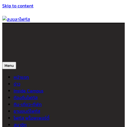
Skip to content
สงขลาโฟกัส
ติดตามข่าวสาร ภาคใต้ หาดใหญ่และสงขลา จากสำนักข่าวโฟกัส
Menu
หน้าแรก
ข่าว
Inside Campus
ท้องถิ่นโฟกัส
กิน-เที่ยว-ที่พัก
ยานยนต์โฟกัส
โฟกัส พร็อพเพอร์ตี้
สมาชิก