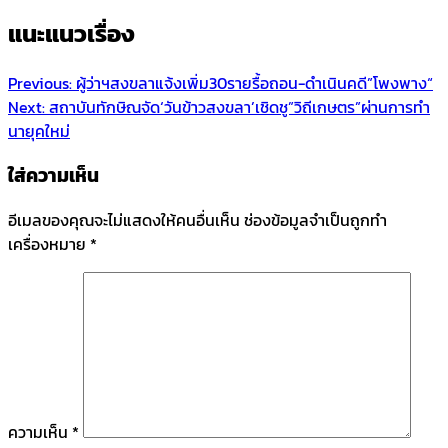
แนะแนวเรื่อง
Previous:
ผู้ว่าฯสงขลาแจ้งเพิ่ม30รายรื้อถอน-ดำเนินคดี”โพงพาง“
Next:
สถาบันทักษิณจัด‘วันข้าวสงขลา’เชิดชู”วิถีเกษตร”ผ่านการทำ
นายุคใหม่
ใส่ความเห็น
อีเมลของคุณจะไม่แสดงให้คนอื่นเห็น
ช่องข้อมูลจำเป็นถูกทำ
เครื่องหมาย
*
ความเห็น
*