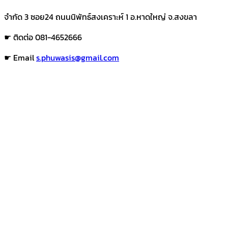
จำกัด 3 ซอย24 ถนนนิพัทธ์สงเคราะห์ 1 อ.หาดใหญ่ จ.สงขลา
☛ ติดต่อ 081-4652666
☛ Email
s.phuwasis@gmail.com