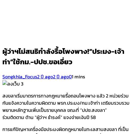
ผู้ว่าฯไม่สนธิกำลังรื้อโพงพาง!“ประมง-เจ้า
ท่า”ใช้กม.-ปปช.ขอเอี่ยว
Songkhla_Focus
2 ปี ago
2 ปี ago
0
1 mins
สงขลาเริ่มมาตรการทางกฎหมายรื้อถอนโพงพาง แล้ว 2 หน่วยร่วม
กันแจ้งความในความผิดตาม พรก.ประมง/กม.เจ้าท่า เตรียมรวบรวม
พยานหลักฐานเพิ่มเป็นรายบุคคล ขณะที่ “ปปช.สงขลา”
ร่วมติดตาม ด้าน “ผู้ว่าฯ ธำรงค์” แจงจ่ายเงินปี 58
การแก้ปัญหาเครื่องมือประมงผิดกฎหมายในทะเลสาบสงขลา ที่เป็น