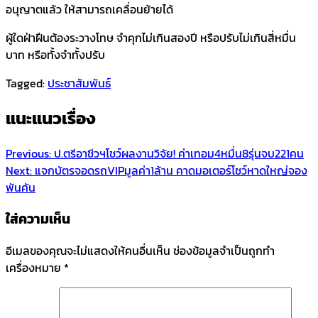
อนุญาตแล้ว ให้สามารถเคลื่อนย้ายได้
ผู้ใดฝ่าฝืนต้องระวางโทษ จำคุกไม่เกินสองปี หรือปรับไม่เกินสี่หมื่น
บาท หรือทั้งจำทั้งปรับ
Tagged:
ประชาสัมพันธ์
แนะแนวเรื่อง
Previous:
ป.ตรีอาชีวฯโชว์ผลงานวิจัย! ค่าเทอม4หมื่น8รุ่นจบ221คน​
Next:
แจกบัตรจอดรถVIPมูลค่า1ล้าน คาดมอเตอร์โชว์หาดใหญ่จอง
พันคัน
ใส่ความเห็น
อีเมลของคุณจะไม่แสดงให้คนอื่นเห็น
ช่องข้อมูลจำเป็นถูกทำ
เครื่องหมาย
*