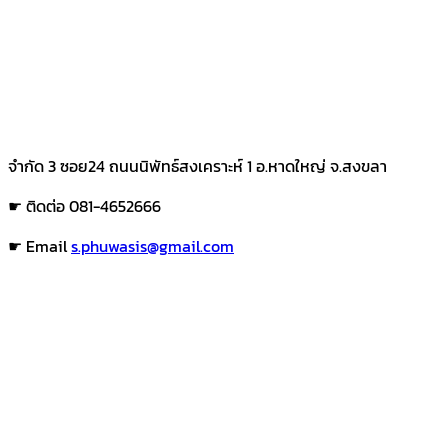
จำกัด 3 ซอย24 ถนนนิพัทธ์สงเคราะห์ 1 อ.หาดใหญ่ จ.สงขลา
☛ ติดต่อ 081-4652666
☛ Email
s.phuwasis@gmail.com