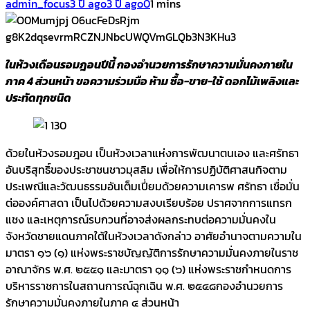
admin_focus
3 ปี ago
3 ปี ago
0
1 mins
ในห้วงเดือนรอมฎอนปีนี้ กองอำนวยการรักษาความมั่นคงภายใน
ภาค 4 ส่วนหน้า ขอความร่วมมือ ห้าม ซื้อ-ขาย-ใช้ ดอกไม้เพลิงและ
ประทัดทุกชนิด
ด้วยในห้วงรอมฎอน เป็นห้วงเวลาแห่งการพัฒนาตนเอง และศรัทธา
อันบริสุทธิ์ของประชาชนชาวมุสลิม เพื่อให้การปฏิบัติศาสนกิจตาม
ประเพณีและวัฒนธรรมอันเต็มเปี่ยมด้วยความเคารพ ศรัทธา เชื่อมั่น
ต่อองค์ศาสดา เป็นไปด้วยความสงบเรียบร้อย ปราศจากการแทรก
แชง และเหตุการณ์รบกวนที่อาจส่งผลกระทบต่อความมั่นคงใน
จังหวัดชายแดนภาคใต้ในห้วงเวลาดังกล่าว อาศัยอำนาจตามความใน
มาตรา ๑๖ (๑) แห่งพระราชบัญญัติการรักษาความมั่นคงภายในราช
อาณาจักร พ.ศ. ๒๕๕๑ และมาตรา ๑๑ (๖) แห่งพระราชกำหนดการ
บริหารราชการในสถานการณ์ฉุกเฉิน พ.ศ. ๒๕๔๘กองอำนวยการ
รักษาความมั่นคงภายในภาค ๔ ส่วนหน้า