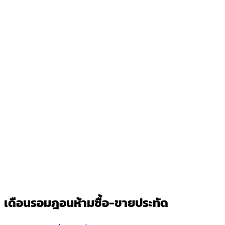
เดือนรอมฎอนห้ามซื้อ-ขายประทัด