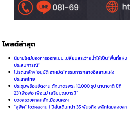
โพสต์ล่าสุด
นิยามใหม่ของการออกแบบ:เปลี่ยนสระว่ายน้ำให้เป็น“พื้นที่แห่ง
ประสบการณ์”
โปรดเกล้าฯ”อนุมัติ อาหมัด”กรรมการกลางอิสลามแห่ง
ประเทศไทย
ประชุมพร้อมจัดงาน ตักบาตรพระ 10,000 รูป นานาชาติ ปีที่
23″เพื่อพ่อ เพื่อแม่ เสริมบุญบารมี”
บวงสรวงศาลหลักเมืองนครฯ
“สุพิศ” โชว์ผลงาน 1 ปีลั่นเดินหน้า 35 พันธกิจ พลิกโฉมสงขลา