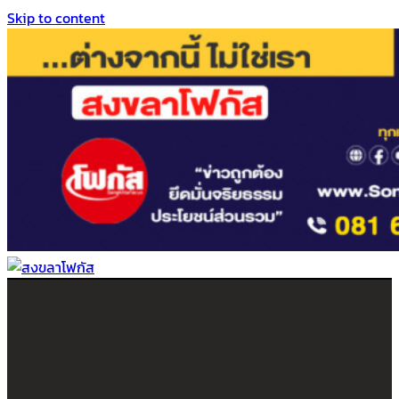
Skip to content
สงขลาโฟกัส
ติดตามข่าวสาร ภาคใต้ หาดใหญ่และสงขลา จากสำนักข่าวโฟกัส