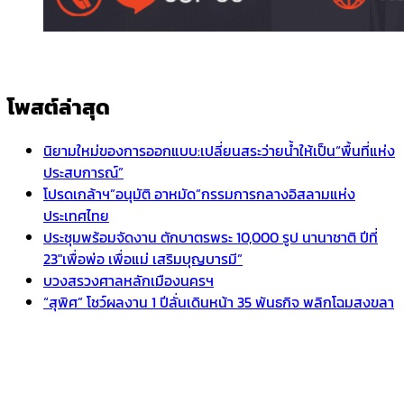
โพสต์ล่าสุด
นิยามใหม่ของการออกแบบ:เปลี่ยนสระว่ายน้ำให้เป็น“พื้นที่แห่ง
ประสบการณ์”
โปรดเกล้าฯ”อนุมัติ อาหมัด”กรรมการกลางอิสลามแห่ง
ประเทศไทย
ประชุมพร้อมจัดงาน ตักบาตรพระ 10,000 รูป นานาชาติ ปีที่
23″เพื่อพ่อ เพื่อแม่ เสริมบุญบารมี”
บวงสรวงศาลหลักเมืองนครฯ
“สุพิศ” โชว์ผลงาน 1 ปีลั่นเดินหน้า 35 พันธกิจ พลิกโฉมสงขลา