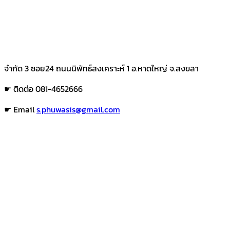
จำกัด 3 ซอย24 ถนนนิพัทธ์สงเคราะห์ 1 อ.หาดใหญ่ จ.สงขลา
☛ ติดต่อ 081-4652666
☛ Email
s.phuwasis@gmail.com