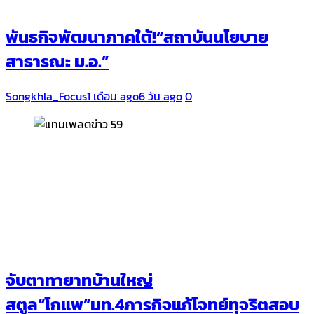
พันธกิจพัฒนาภาคใต้!“สถาบันนโยบาย
สาธารณะ ม.อ.”
Songkhla_Focus
1 เดือน ago
6 วัน ago
0
จับตาทายาทบ้านใหญ่
สตูล“โกแพ”มท.4ภารกิจแก้โจทย์ทุจริตสอบ