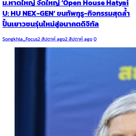
ม.หาดใหญ่ จัดใหญ่ ‘Open House Hatyai
U: HU NEX-GEN’ ขนทัพกูรู-กิจกรรมสุดล้ำ
ปั้นเยาวชนรุ่นใหม่สู่อนาคตดิจิทัล
Songkhla_Focus
2 สัปดาห์ ago
2 สัปดาห์ ago
0