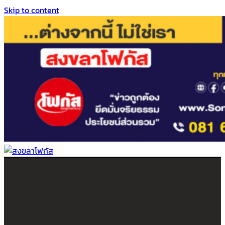
Skip to content
สงขลาโฟกัส
ติดตามข่าวสาร ภาคใต้ หาดใหญ่และสงขลา จากสำนักข่าวโฟกัส