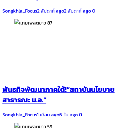
Songkhla_Focus
2 สัปดาห์ ago
2 สัปดาห์ ago
0
พันธกิจพัฒนาภาคใต้!“สถาบันนโยบาย
สาธารณะ ม.อ.”
Songkhla_Focus
1 เดือน ago
6 วัน ago
0