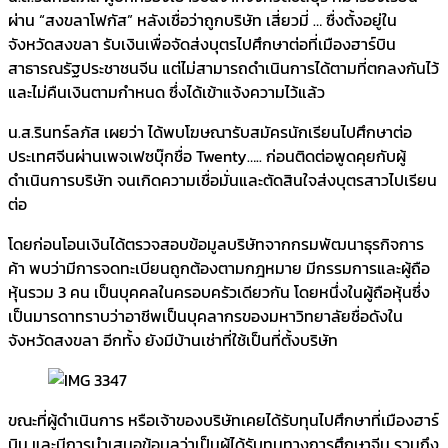
ผ่าน “สงขลาโฟกัส” หลังเชื่อว่าถูกบริษัท เสี่ยวมี่ … ซื่งตั้งอยู่ใน
จังหวัดสงขลา รับเงินเพื่อจัดส่งบุตรไปศึกษาต่อที่เมืองฮาร์บิน
สาธารณรัฐประชาชนจีน แต่ไม่สามารถดำเนินการได้ตามที่ตกลงกันไว้
และไม่คืนเงินตามกำหนด ซึ่งได้เข้าแจ้งความไว้แล้ว
น.ส.รินทร์ลภัส เผยว่า ได้พบโฆษณารับสมัครนักเรียนไปศึกษาต่อ
ประเทศจีนผ่านเพจเฟซบุ๊กชื่อ Twenty….. ก่อนติดต่อพูดคุยกับผู้
ดำเนินการบริษัท จนเกิดความเชื่อมั่นและตัดสินใจส่งบุตรสาวไปเรียน
ต่อ
โดยก่อนโอนเงินได้ตรวจสอบข้อมูลบริษัทจากกรมพัฒนาธุรกิจการ
ค้า พบว่ามีการจดทะเบียนถูกต้องตามกฎหมาย มีกรรมการและผู้ถือ
หุ้นรวม 3 คน เป็นบุคคลในครอบครัวเดียวกัน โดยหนึ่งในผู้ถือหุ้นซึ่ง
เป็นมารดาทราบว่าอาชีพเป็นบุคลากรของมหาวิทยาลัยชื่อดังใน
จังหวัดสงขลา อีกทั้ง ยังมีบ้านเช่าที่ใช้เป็นที่ตั้งบริษัท
ขณะที่ผู้ดำเนินการ หรือเจ้าของบริษัทเคยได้รับทุนไปศึกษาที่เมืองฮาร์
บิน และมีการนำเสนอข้อมูลว่าเป็นผู้ได้รับทุนทางการศึกษาจีน รวมถึง