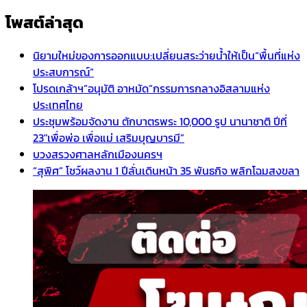
โพสต์ล่าสุด
นิยามใหม่ของการออกแบบ:เปลี่ยนสระว่ายน้ำให้เป็น“พื้นที่แห่ง
ประสบการณ์”
โปรดเกล้าฯ”อนุมัติ อาหมัด”กรรมการกลางอิสลามแห่ง
ประเทศไทย
ประชุมพร้อมจัดงาน ตักบาตรพระ 10,000 รูป นานาชาติ ปีที่
23″เพื่อพ่อ เพื่อแม่ เสริมบุญบารมี”
บวงสรวงศาลหลักเมืองนครฯ
“สุพิศ” โชว์ผลงาน 1 ปีลั่นเดินหน้า 35 พันธกิจ พลิกโฉมสงขลา