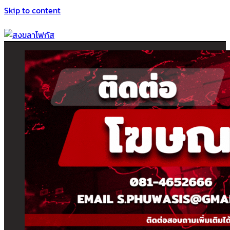
Skip to content
สงขลาโฟกัส
ติดตามข่าวสาร ภาคใต้ หาดใหญ่และสงขลา จากสำนักข่าวโฟกัส