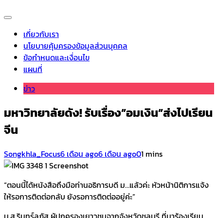
เกี่ยวกับเรา
นโยบายคุ้มครองข้อมูลส่วนบุคคล
ข้อกำหนดและเงื่อนไข
แผนที่
ข่าว
มหาวิทยาลัยดัง! รับเรื่อง”อมเงิน”ส่งไปเรียน
จีน
Songkhla_Focus
6 เดือน ago
6 เดือน ago
0
1 mins
Screenshot
“ตอนนี้ได้หนังสือถึงมือท่านอธิการบดี ม…แล้วค่ะ หัวหน้านิติการแจ้ง
ให้รอการติดต่อกลับ ยังรอการติดต่ออยู่ค่ะ”
น.ส.รินทร์ลภัส ผู้ปกครองเยาวชนจากจังหวัดชลบุรี ที่มาร้องเรียน