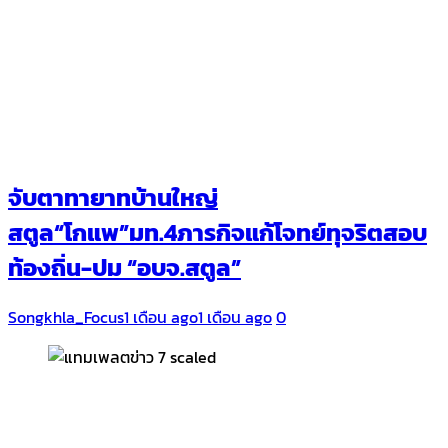
จับตาทายาทบ้านใหญ่
สตูล“โกแพ”มท.4ภารกิจแก้โจทย์ทุจริตสอบ
ท้องถิ่น-ปม “อบจ.สตูล”
Songkhla_Focus
1 เดือน ago
1 เดือน ago
0