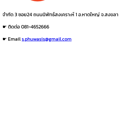
จำกัด 3 ซอย24 ถนนนิพัทธ์สงเคราะห์ 1 อ.หาดใหญ่ จ.สงขลา
☛ ติดต่อ 081-4652666
☛ Email
s.phuwasis@gmail.com