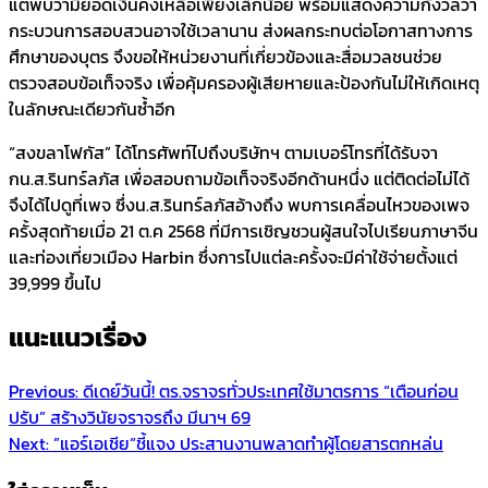
แต่พบว่ามียอดเงินคงเหลือเพียงเล็กน้อย พร้อมแสดงความกังวลว่า
กระบวนการสอบสวนอาจใช้เวลานาน ส่งผลกระทบต่อโอกาสทางการ
ศึกษาของบุตร จึงขอให้หน่วยงานที่เกี่ยวข้องและสื่อมวลชนช่วย
ตรวจสอบข้อเท็จจริง เพื่อคุ้มครองผู้เสียหายและป้องกันไม่ให้เกิดเหตุ
ในลักษณะเดียวกันซ้ำอีก
“สงขลาโฟกัส” ได้โทรศัพท์ไปถึงบริษัทฯ ตามเบอร์โทรที่ได้รับจา
กน.ส.รินทร์ลภัส เพื่อสอบถามข้อเท็จจริงอีกด้านหนึ่ง แต่ติดต่อไม่ได้
จึงได้ไปดูที่เพจ ซึ่งน.ส.รินทร์ลภัสอ้างถึง พบการเคลื่อนไหวของเพจ
ครั้งสุดท้ายเมื่อ 21 ต.ค 2568 ที่มีการเชิญชวนผู้สนใจไปเรียนภาษาจีน
และท่องเที่ยวเมือง Harbin ซึ่งการไปแต่ละครั้งจะมีค่าใช้จ่ายตั้งแต่
39,999 ขึ้นไป
แนะแนวเรื่อง
Previous:
ดีเดย์วันนี้! ตร.จราจรทั่วประเทศใช้มาตรการ “เตือนก่อน
ปรับ” สร้างวินัยจราจรถึง มีนาฯ 69
Next:
”แอร์เอเชีย“ชี้แจง ประสานงานพลาดทำผู้โดยสารตกหล่น