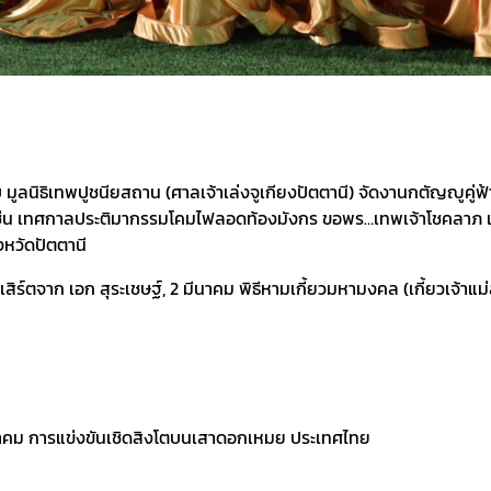
มูลนิธิเทพปูชนียสถาน (ศาลเจ้าเล่งจูเกียงปัตตานี) จัดงานกตัญญูคู่ฟ้า
เช่น เทศกาลประติมากรรมโคมไฟลอดท้องมังกร ขอพร…เทพเจ้าโชคลาภ แ
หวัดปัตตานี
นเสิร์ตจาก เอก สุระเชษฐ์, 2 มีนาคม พิธีหามเกี้ยวมหามงคล (เกี้ยวเจ้าแ
ีนาคม การแข่งขันเชิดสิงโตบนเสาดอกเหมย ประเทศไทย