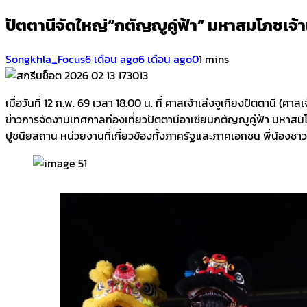
ปัตตานีจัดใหญ่“กตัญญูคู่ฟ้า” มหาสมโภชเจ้าแ
Songkhla_Focus
6 เดือน ago
6 เดือน ago
0
1 mins
เมื่อวันที่ 12 ก.พ. 69 เวลา 18.00 น. ที่ ศาลเจ้าเล่งจูเกียงปัตตานี 
ข่าวการจัดงานเทศกาลท่องเที่ยวปัตตานีอาเซียนกตัญญูคู่ฟ้า มหาสมโภช
ปูชนียสถาน หน่วยงานที่เกี่ยวข้องทั้งภาครัฐและภาคเอกชน พี่น้องชาว