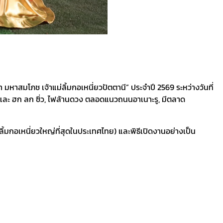
 มหาสมโภช เจ้าแม่ลิ้มกอเหนี่ยวปัตตานี” ประจำปี 2569 ระหว่างวันที่
ละ ฮก ลก ซิ่ว, ไฟล้านดวง ตลอดแนวถนนอาเนาะรู, มีตลาด
ม่ลิ้มกอเหนี่ยวใหญ่ที่สุดในประเทศไทย) และพิธีเปิดงานอย่างเป็น