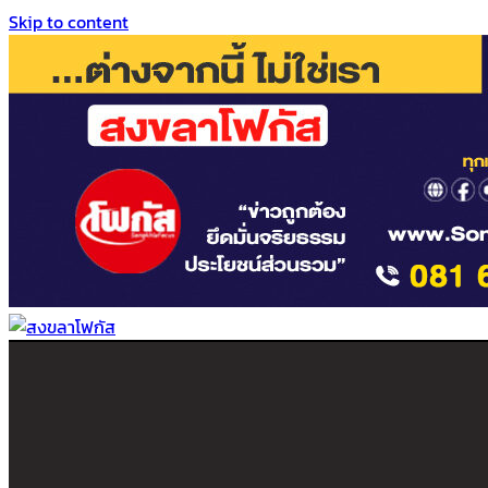
Skip to content
สงขลาโฟกัส
ติดตามข่าวสาร ภาคใต้ หาดใหญ่และสงขลา จากสำนักข่าวโฟกัส