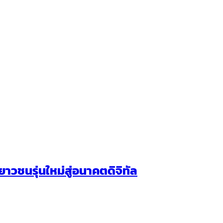
วชนรุ่นใหม่สู่อนาคตดิจิทัล