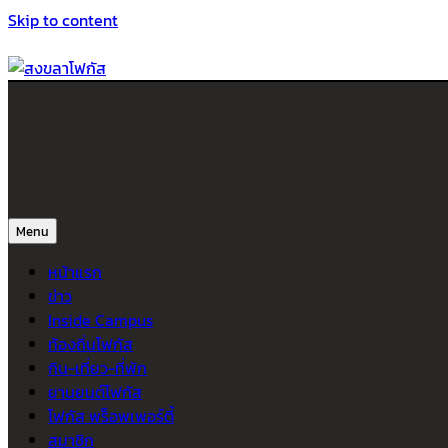
Skip to content
สงขลาโฟกัส
ติดตามข่าวสาร ภาคใต้ หาดใหญ่และสงขลา จากสำนักข่าวโฟกัส
Menu
หน้าแรก
ข่าว
Inside Campus
ท้องถิ่นโฟกัส
กิน-เที่ยว-ที่พัก
ยานยนต์โฟกัส
โฟกัส พร็อพเพอร์ตี้
สมาชิก