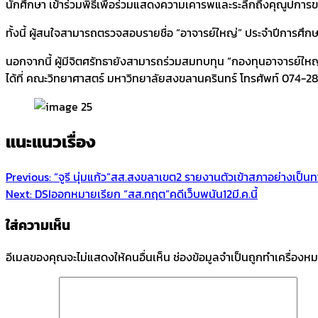
นักศึกษา เข้าร่วมพิธีเพื่อร่วมแสดงความเคารพและระลึกถึงคุณูปการข
ทั้งนี้ ผู้สนใจสามารถตรวจสอบรายชื่อ “อาจารย์ใหญ่” ประจำปีการศึกษ
นอกจากนี้ ผู้มีจิตศรัทธายังสามารถร่วมสมทบทุน “กองทุนอาจารย์ใ
ได้ที่ คณะวิทยาศาสตร์ มหาวิทยาลัยสงขลานครินทร์ โทรศัพท์ 074-288
แนะแนวเรื่อง
Previous:
“จูรี นุ่มแก้ว”สส.สงขลาเขต2 รายงานตัวเข้าสภาอย่างเป็น
Next:
DSIออกหมายเรียก “สส.กฤต”คดีเว็บพนัน12มี.ค.นี้
ใส่ความเห็น
อีเมลของคุณจะไม่แสดงให้คนอื่นเห็น
ช่องข้อมูลจำเป็นถูกทำเครื่องห