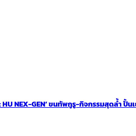
U NEX-GEN’ ขนทัพกูรู-กิจกรรมสุดล้ำ ปั้นเยา