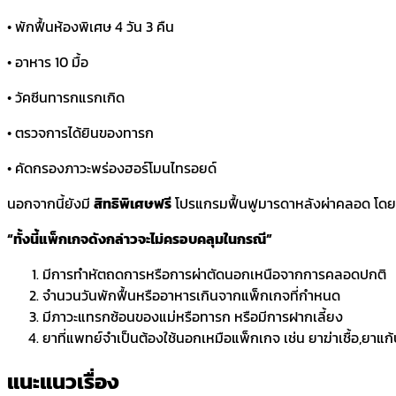
• พักฟื้นห้องพิเศษ 4 วัน 3 คืน
• อาหาร 10 มื้อ
• วัคซีนทารกแรกเกิด
• ตรวจการได้ยินของทารก
• คัดกรองภาวะพร่องฮอร์โมนไทรอยด์
นอกจากนี้ยังมี
สิทธิพิเศษฟรี
โปรแกรมฟื้นฟูมารดาหลังผ่าคลอด โดยนั
“ทั้งนี้แพ็กเกจดังกล่าวจะไม่ครอบคลุมในกรณี”
มีการทำหัตถดการหรือการผ่าตัดนอกเหนือจากการคลอดปกติ
จำนวนวันพักฟื้นหรืออาหารเกินจากแพ็กเกจที่กำหนด
มีภาวะแทรกซ้อนของแม่หรือทารก หรือมีการฝากเลี้ยง
ยาที่แพทย์จำเป็นต้องใช้นอกเหมือแพ็กเกจ เช่น ยาฆ่าเชื้อ,ยาแก
แนะแนวเรื่อง