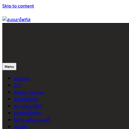
Skip to content
สงขลาโฟกัส
ติดตามข่าวสาร ภาคใต้ หาดใหญ่และสงขลา จากสำนักข่าวโฟกัส
Menu
หน้าแรก
ข่าว
Inside Campus
ท้องถิ่นโฟกัส
กิน-เที่ยว-ที่พัก
ยานยนต์โฟกัส
โฟกัส พร็อพเพอร์ตี้
สมาชิก