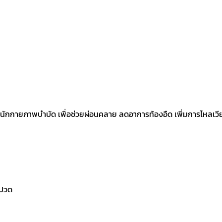
กกายภาพบำบัด เพื่อช่วยผ่อนคลาย ลดอาการท้องอืด เพิ่มการไหลเวีย
้ปวด