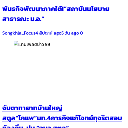
พันธกิจพัฒนาภาคใต้!“สถาบันนโยบาย
สาธารณะ ม.อ.”
Songkhla_Focus
4 สัปดาห์ ago
5 วัน ago
0
จับตาทายาทบ้านใหญ่
สตูล“โกแพ”มท.4ภารกิจแก้โจทย์ทุจริตสอบ
ท้องถิ่น-ปม “อบจ.สตูล”