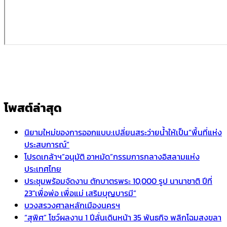
โพสต์ล่าสุด
นิยามใหม่ของการออกแบบ:เปลี่ยนสระว่ายน้ำให้เป็น“พื้นที่แห่ง
ประสบการณ์”
โปรดเกล้าฯ”อนุมัติ อาหมัด”กรรมการกลางอิสลามแห่ง
ประเทศไทย
ประชุมพร้อมจัดงาน ตักบาตรพระ 10,000 รูป นานาชาติ ปีที่
23″เพื่อพ่อ เพื่อแม่ เสริมบุญบารมี”
บวงสรวงศาลหลักเมืองนครฯ
“สุพิศ” โชว์ผลงาน 1 ปีลั่นเดินหน้า 35 พันธกิจ พลิกโฉมสงขลา