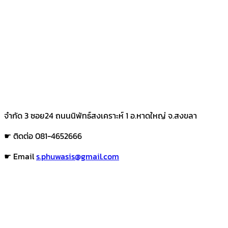
จำกัด 3 ซอย24 ถนนนิพัทธ์สงเคราะห์ 1 อ.หาดใหญ่ จ.สงขลา
☛ ติดต่อ 081-4652666
☛ Email
s.phuwasis@gmail.com