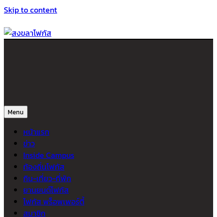
Skip to content
สงขลาโฟกัส
ติดตามข่าวสาร ภาคใต้ หาดใหญ่และสงขลา จากสำนักข่าวโฟกัส
Menu
หน้าแรก
ข่าว
Inside Campus
ท้องถิ่นโฟกัส
กิน-เที่ยว-ที่พัก
ยานยนต์โฟกัส
โฟกัส พร็อพเพอร์ตี้
สมาชิก