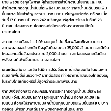
นาย พรชัย จิรกุลไพศาล ผู้อำนวยการสำนักงานนโยบายและแผน
สำนักงานกองทุนน้ำมันเชื้อเพลิง เปิดเผยว่า ราคาน้ำมันดิบปรับเพิ่ม
ขึ้นอย่างมีนัยสำคัญ จากประมาณ 198 เหรียญสหรัฐต่อบาร์เรล เมื่อ
วันที่ 17 มีนาคม เป็นราว 242 เหรียญสหรัฐต่อบาร์เรล ในวันที่ 23
มีนาคม ส่งผลกระทบโดยตรงต่อโครงสร้างราคาขายปลีกใน
ประเทศไทย
สถานการณ์ดังกล่าวทำให้กองทุนน้ำมันเชื้อเพลิงเผชิญภาวะขาด
สภาพคล่องอย่างหนัก ปัจจุบันติดลบกว่า 35,000 ล้านบาท และมีเงิน
ไหลออกเฉลี่ยวันละประมาณ 2,000 ล้านบาท สะท้อนแรงกดดันด้าน
พลังงานที่เพิ่มขึ้นตามราคาตลาดโลก
ขณะเดียวกัน มาเลเซีย ได้มีการปรับขึ้นราคาน้ำมันเช่นกัน โดยเฉพาะ
ดีเซลที่เพิ่มขึ้นในช่วง 1–7 บาทต่อลิตร ทำให้ราคาน้ำมันของไทยยังอยู่
ในระดับใกล้เคียงหรือไม่สูงกว่าประเทศเพื่อนบ้าน
จากปัจจัยดังกล่าว คณะกรรมการบริหารกองทุนน้ำมันเชื้อเพลิง
(กบน.) จึงมีมติปรับลดการอุดหนุนราคาน้ำมัน ทั้งกลุ่มดีเซลและ
เบนซิน ส่งผลให้ราคาขายปลีกน้ำมันทุกชนิดปรับเพิ่มขึ้นเฉลี่ย 6 บาท
ต่อลิตร เพื่อรักษาเสถียรภาพของกองทุนในระยะยาว