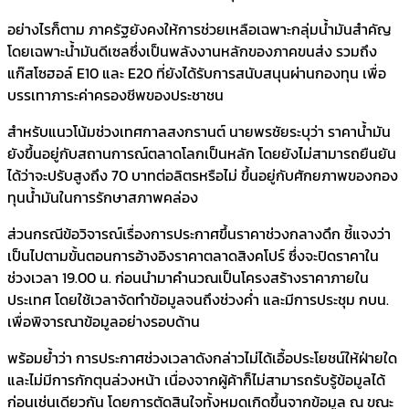
อย่างไรก็ตาม ภาครัฐยังคงให้การช่วยเหลือเฉพาะกลุ่มน้ำมันสำคัญ
โดยเฉพาะน้ำมันดีเซลซึ่งเป็นพลังงานหลักของภาคขนส่ง รวมถึง
แก๊สโซฮอล์ E10 และ E20 ที่ยังได้รับการสนับสนุนผ่านกองทุน เพื่อ
บรรเทาภาระค่าครองชีพของประชาชน
สำหรับแนวโน้มช่วงเทศกาลสงกรานต์ นายพรชัยระบุว่า ราคาน้ำมัน
ยังขึ้นอยู่กับสถานการณ์ตลาดโลกเป็นหลัก โดยยังไม่สามารถยืนยัน
ได้ว่าจะปรับสูงถึง 70 บาทต่อลิตรหรือไม่ ขึ้นอยู่กับศักยภาพของกอง
ทุนน้ำมันในการรักษาสภาพคล่อง
ส่วนกรณีข้อวิจารณ์เรื่องการประกาศขึ้นราคาช่วงกลางดึก ชี้แจงว่า
เป็นไปตามขั้นตอนการอ้างอิงราคาตลาดสิงคโปร์ ซึ่งจะปิดราคาใน
ช่วงเวลา 19.00 น. ก่อนนำมาคำนวณเป็นโครงสร้างราคาภายใน
ประเทศ โดยใช้เวลาจัดทำข้อมูลจนถึงช่วงค่ำ และมีการประชุม กบน.
เพื่อพิจารณาข้อมูลอย่างรอบด้าน
พร้อมย้ำว่า การประกาศช่วงเวลาดังกล่าวไม่ได้เอื้อประโยชน์ให้ฝ่ายใด
และไม่มีการกักตุนล่วงหน้า เนื่องจากผู้ค้าก็ไม่สามารถรับรู้ข้อมูลได้
ก่อนเช่นเดียวกัน โดยการตัดสินใจทั้งหมดเกิดขึ้นจากข้อมูล ณ ขณะ