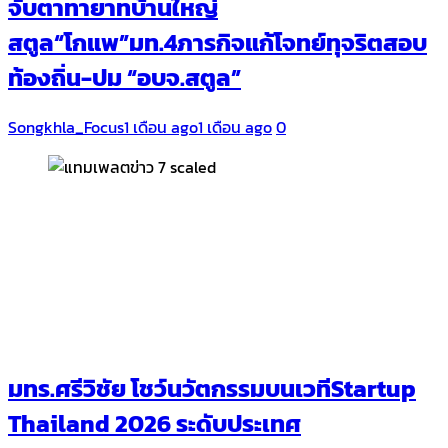
จับตาทายาทบ้านใหญ่
สตูล“โกแพ”มท.4ภารกิจแก้โจทย์ทุจริตสอบ
ท้องถิ่น-ปม “อบจ.สตูล”
Songkhla_Focus
1 เดือน ago
1 เดือน ago
0
มทร.ศรีวิชัย โชว์นวัตกรรมบนเวทีStartup
Thailand 2026 ระดับประเทศ