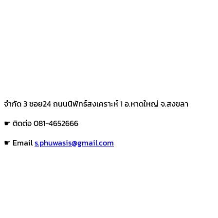
จำกัด 3 ซอย24 ถนนนิพัทธ์สงเคราะห์ 1 อ.หาดใหญ่ จ.สงขลา
☛ ติดต่อ 081-4652666
☛ Email
s.phuwasis@gmail.com