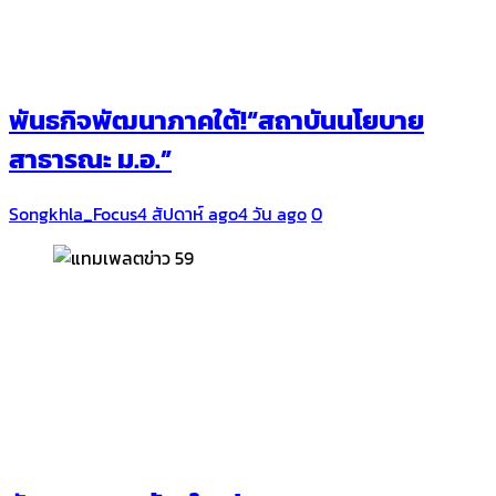
พันธกิจพัฒนาภาคใต้!“สถาบันนโยบาย
สาธารณะ ม.อ.”
Songkhla_Focus
4 สัปดาห์ ago
4 วัน ago
0