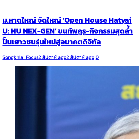
ม.หาดใหญ่ จัดใหญ่ ‘Open House Hatyai
U: HU NEX-GEN’ ขนทัพกูรู-กิจกรรมสุดล้ำ
ปั้นเยาวชนรุ่นใหม่สู่อนาคตดิจิทัล
Songkhla_Focus
2 สัปดาห์ ago
2 สัปดาห์ ago
0