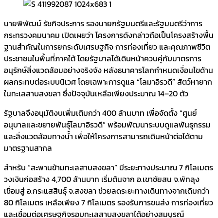
นายพิพัฒน์ รัชกิจประการ รองนายกรัฐมนตรีและรัฐมนตรีว่าการ
กระทรวงคมนาคม เปิดเผยว่า โครงการดังกล่าวถือเป็นโครงสร้างพื้น
ฐานสำคัญในการยกระดับเศรษฐกิจ การท่องเที่ยว และคุณภาพชีวิต
ประชาชนในพื้นที่ภาคใต้ โดยรัฐบาลได้เดินหน้าควบคู่กับมาตรการ
อนุรักษ์สิ่งแวดล้อมอย่างจริงจัง หลังธนาคารโลกกำหนดเงื่อนไขด้าน
ผลกระทบต่อระบบนิเวศ โดยเฉพาะการดูแล “โลมาอิรวดี” สัตว์หายาก
ในทะเลสาบสงขลา ซึ่งปัจจุบันเหลือเพียงประมาณ 14–20 ตัว
รัฐบาลจึงอนุมัติงบเพิ่มเติมกว่า 400 ล้านบาท เพื่อจัดตั้ง “ศูนย์
อนุบาลและขยายพันธุ์โลมาอิรวดี” พร้อมพัฒนาระบบดูแลพันธุกรรม
และสิ่งแวดล้อมทางน้ำ เพื่อให้โครงการสามารถเดินหน้าต่อได้ตาม
มาตรฐานสากล
สำหรับ “สะพานข้ามทะเลสาบสงขลา” มีระยะทางประมาณ 7 กิโลเมตร
วงเงินก่อสร้าง 4,700 ล้านบาท เริ่มต้นจาก อ.เขาชัยสน จ.พัทลุง
เชื่อมสู่ อ.กระแสสินธุ์ จ.สงขลา ช่วยลดระยะทางเดินทางจากเดิมกว่า
80 กิโลเมตร เหลือเพียง 7 กิโลเมตร รองรับการขนส่ง การท่องเที่ยว
และเชื่อมต่อเศรษฐกิจรอบทะเลสาบสงขลาได้อย่างสมบูรณ์