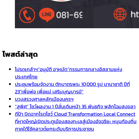
โพสต์ล่าสุด
โปรดเกล้าฯ”อนุมัติ อาหมัด”กรรมการกลางอิสลามแห่ง
ประเทศไทย
ประชุมพร้อมจัดงาน ตักบาตรพระ 10,000 รูป นานาชาติ ปีที่
23″เพื่อพ่อ เพื่อแม่ เสริมบุญบารมี”
บวงสรวงศาลหลักเมืองนครฯ
“สุพิศ” โชว์ผลงาน 1 ปีลั่นเดินหน้า 35 พันธกิจ พลิกโฉมสงขลา
ดีป้า ปิดฉากโรดโชว์ Cloud Transformation Local Connect
ที่หาดใหญ่เปิดประตูเมืองสองทะเลสู่เมืองอัจฉริยะ หนุนท้องถิ่น
ภาคใต้ใช้คลาวด์ยกระดับบริการประชาชน