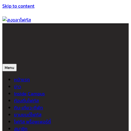
Skip to content
สงขลาโฟกัส
ติดตามข่าวสาร ภาคใต้ หาดใหญ่และสงขลา จากสำนักข่าวโฟกัส
Menu
หน้าแรก
ข่าว
Inside Campus
ท้องถิ่นโฟกัส
กิน-เที่ยว-ที่พัก
ยานยนต์โฟกัส
โฟกัส พร็อพเพอร์ตี้
สมาชิก