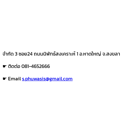
จำกัด 3 ซอย24 ถนนนิพัทธ์สงเคราะห์ 1 อ.หาดใหญ่ จ.สงขลา
☛ ติดต่อ 081-4652666
☛ Email
s.phuwasis@gmail.com