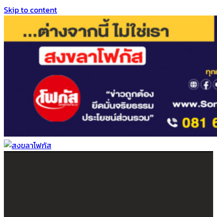
Skip to content
สงขลาโฟกัส
ติดตามข่าวสาร ภาคใต้ หาดใหญ่และสงขลา จากสำนักข่าวโฟกัส