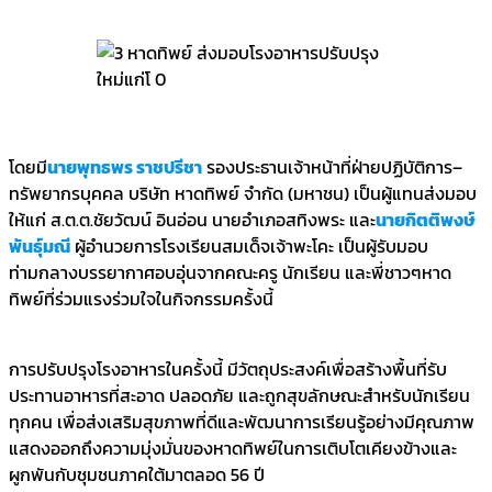
โดยมี
นายพุทธพร ราชปรีชา
รองประธานเจ้าหน้าที่ฝ่ายปฏิบัติการ–
ทรัพยากรบุคคล บริษัท หาดทิพย์ จำกัด (มหาชน) เป็นผู้แทนส่งมอบ
ให้แก่ ส.ต.ต.ชัยวัฒน์ อินอ่อน นายอำเภอสทิงพระ และ
นายกิตติพงษ์
พันธุ์มณี
ผู้อำนวยการโรงเรียนสมเด็จเจ้าพะโคะ เป็นผู้รับมอบ
ท่ามกลางบรรยากาศอบอุ่นจากคณะครู นักเรียน และพี่ชาวๆหาด
ทิพย์ที่ร่วมแรงร่วมใจในกิจกรรมครั้งนี้
การปรับปรุงโรงอาหารในครั้งนี้ มีวัตถุประสงค์เพื่อสร้างพื้นที่รับ
ประทานอาหารที่สะอาด ปลอดภัย และถูกสุขลักษณะสำหรับนักเรียน
ทุกคน เพื่อส่งเสริมสุขภาพที่ดีและพัฒนาการเรียนรู้อย่างมีคุณภาพ
แสดงออกถึงความมุ่งมั่นของหาดทิพย์ในการเติบโตเคียงข้างและ
ผูกพันกับชุมชนภาคใต้มาตลอด 56 ปี