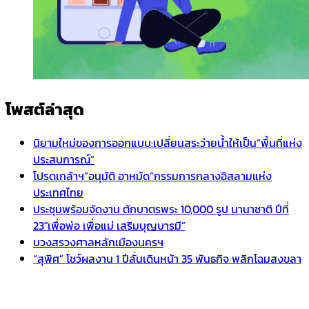
โพสต์ล่าสุด
นิยามใหม่ของการออกแบบ:เปลี่ยนสระว่ายน้ำให้เป็น“พื้นที่แห่ง
ประสบการณ์”
โปรดเกล้าฯ”อนุมัติ อาหมัด”กรรมการกลางอิสลามแห่ง
ประเทศไทย
ประชุมพร้อมจัดงาน ตักบาตรพระ 10,000 รูป นานาชาติ ปีที่
23″เพื่อพ่อ เพื่อแม่ เสริมบุญบารมี”
บวงสรวงศาลหลักเมืองนครฯ
“สุพิศ” โชว์ผลงาน 1 ปีลั่นเดินหน้า 35 พันธกิจ พลิกโฉมสงขลา