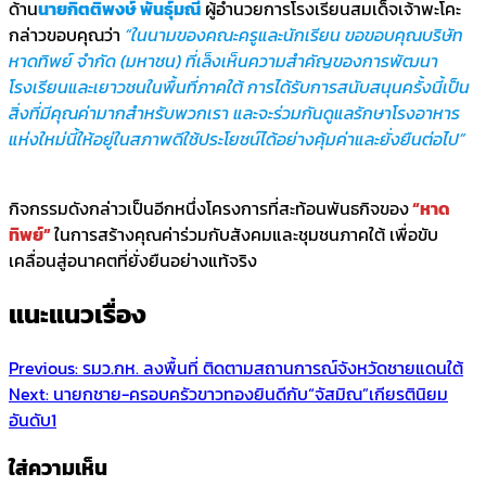
ด้าน
นายกิตติพงษ์ พันธุ์มณี
ผู้อำนวยการโรงเรียนสมเด็จเจ้าพะโคะ
กล่าวขอบคุณว่า
“ในนามของคณะครูและนักเรียน ขอขอบคุณบริษัท
หาดทิพย์ จำกัด (มหาชน) ที่เล็งเห็นความสำคัญของการพัฒนา
โรงเรียนและเยาวชนในพื้นที่ภาคใต้ การได้รับการสนับสนุนครั้งนี้เป็น
สิ่งที่มีคุณค่ามากสำหรับพวกเรา และจะร่วมกันดูแลรักษาโรงอาหาร
แห่งใหม่นี้ให้อยู่ในสภาพดีใช้ประโยชน์ได้อย่างคุ้มค่าและยั่งยืนต่อไป”
กิจกรรมดังกล่าวเป็นอีกหนึ่งโครงการที่สะท้อนพันธกิจของ
“หาด
ทิพย์”
ในการสร้างคุณค่าร่วมกับสังคมและชุมชนภาคใต้ เพื่อขับ
เคลื่อนสู่อนาคตที่ยั่งยืนอย่างแท้จริง
แนะแนวเรื่อง
Previous:
รมว.กห. ลงพื้นที่ ติดตามสถานการณ์จังหวัดชายแดนใต้
Next:
นายกชาย-ครอบครัวขาวทองยินดีกับ“จัสมิณ”เกียรตินิยม
อันดับ1
ใส่ความเห็น