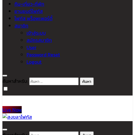
กิน-เที่ยว-ที่พัก
ยานยนต์โฟกัส
โฟกัส พร็อพเพอร์ตี้
สมาชิก
เข้าสู่ระบบ
สมัครสมาชิก
User
Password Reset
Logout
ค้นหาสำหรับ:
Live Now
สงขลาโฟกัส
ติดตามข่าวสาร ภาคใต้ หาดใหญ่และสงขลา จากสำนักข่าวโฟกัส