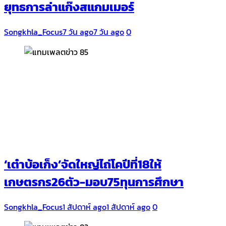
ยุทธการล่าแก๊งสแกมเมอร์
Songkhla_Focus
7 วัน ago
7 วัน ago
0
‘เต๋าบ้อเก็ง’จัดใหญ่ไถ่โคปีที่18ให้
เกษตรกร26ตัว-มอบ75ทุนการศึกษา
Songkhla_Focus
1 สัปดาห์ ago
1 สัปดาห์ ago
0