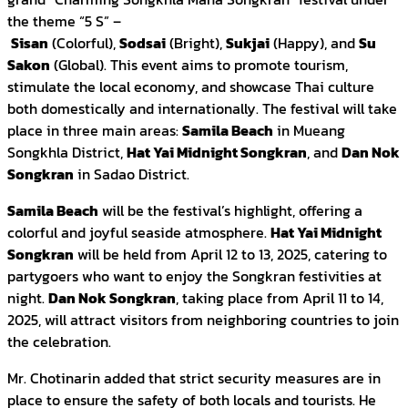
the theme “5 S” –
Sisan
(Colorful),
Sodsai
(Bright),
Sukjai
(Happy), and
Su
Sakon
(Global). This event aims to promote tourism,
stimulate the local economy, and showcase Thai culture
both domestically and internationally. The festival will take
place in three main areas:
Samila Beach
in Mueang
Songkhla District,
Hat Yai Midnight Songkran
, and
Dan Nok
Songkran
in Sadao District.
Samila Beach
will be the festival’s highlight, offering a
colorful and joyful seaside atmosphere.
Hat Yai Midnight
Songkran
will be held from April 12 to 13, 2025, catering to
partygoers who want to enjoy the Songkran festivities at
night.
Dan Nok Songkran
, taking place from April 11 to 14,
2025, will attract visitors from neighboring countries to join
the celebration.
Mr. Chotinarin added that strict security measures are in
place to ensure the safety of both locals and tourists. He