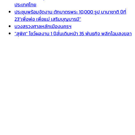
ประเทศไทย
ประชุมพร้อมจัดงาน ตักบาตรพระ 10,000 รูป นานาชาติ ปีที่
23″เพื่อพ่อ เพื่อแม่ เสริมบุญบารมี”
บวงสรวงศาลหลักเมืองนครฯ
“สุพิศ” โชว์ผลงาน 1 ปีลั่นเดินหน้า 35 พันธกิจ พลิกโฉมสงขลา