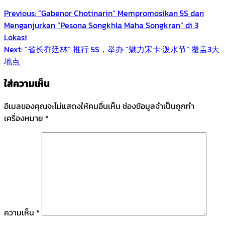
Previous:
“Gabenor Chotinarin” Mempromosikan 5S dan
Menganjurkan “Pesona Songkhla Maha Songkran” di 3
Lokasi
Next:
“省长乔廷林” 推行 5S，举办 “魅力宋卡·泼水节” 覆盖3大
地点
ใส่ความเห็น
อีเมลของคุณจะไม่แสดงให้คนอื่นเห็น
ช่องข้อมูลจำเป็นถูกทำ
เครื่องหมาย
*
ความเห็น
*