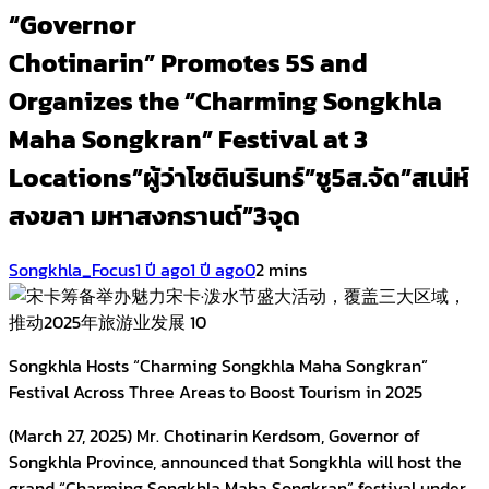
“Governor
Chotinarin” Promotes 5S and
Organizes the “Charming Songkhla
Maha Songkran” Festival at 3
Locations”ผู้ว่าโชตินรินทร์”ชู5ส.จัด”สเน่ห์
สงขลา มหาสงกรานต์”3จุด
Songkhla_Focus
1 ปี ago
1 ปี ago
0
2 mins
Songkhla Hosts “Charming Songkhla Maha Songkran”
Festival Across Three Areas to Boost Tourism in 2025
(March 27, 2025) Mr. Chotinarin Kerdsom, Governor of
Songkhla Province, announced that Songkhla will host the
grand “Charming Songkhla Maha Songkran” festival under