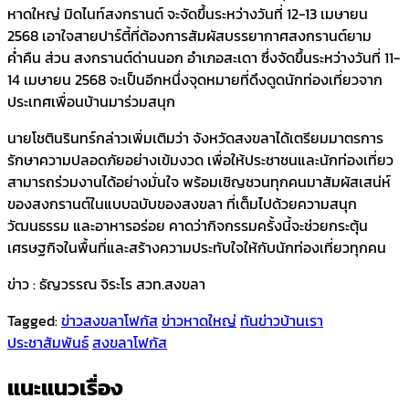
หาดใหญ่ มิดไนท์สงกรานต์ จะจัดขึ้นระหว่างวันที่ 12-13 เมษายน
2568 เอาใจสายปาร์ตี้ที่ต้องการสัมผัสบรรยากาศสงกรานต์ยาม
ค่ำคืน ส่วน สงกรานต์ด่านนอก อำเภอสะเดา ซึ่งจัดขึ้นระหว่างวันที่ 11-
14 เมษายน 2568 จะเป็นอีกหนึ่งจุดหมายที่ดึงดูดนักท่องเที่ยวจาก
ประเทศเพื่อนบ้านมาร่วมสนุก
นายโชตินรินทร์กล่าวเพิ่มเติมว่า จังหวัดสงขลาได้เตรียมมาตรการ
รักษาความปลอดภัยอย่างเข้มงวด เพื่อให้ประชาชนและนักท่องเที่ยว
สามารถร่วมงานได้อย่างมั่นใจ พร้อมเชิญชวนทุกคนมาสัมผัสเสน่ห์
ของสงกรานต์ในแบบฉบับของสงขลา ที่เต็มไปด้วยความสนุก
วัฒนธรรม และอาหารอร่อย คาดว่ากิจกรรมครั้งนี้จะช่วยกระตุ้น
เศรษฐกิจในพื้นที่และสร้างความประทับใจให้กับนักท่องเที่ยวทุกคน
ข่าว : ธัญวรรณ จิระโร สวท.สงขลา
Tagged:
ข่าวสงขลาโฟกัส
ข่าวหาดใหญ่
ทันข่าวบ้านเรา
ประชาสัมพันธ์
สงขลาโฟกัส
แนะแนวเรื่อง