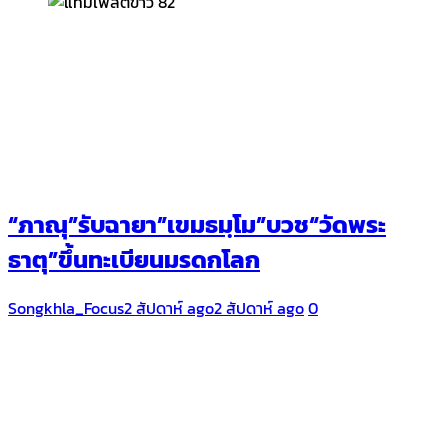
“ภาณุ”รับฉายา​”เขมธมฺโม”บวช“วัดพระ
ธาตุ”ขึ้นทะเบียนมรดกโลก
Songkhla_Focus
2 สัปดาห์ ago
2 สัปดาห์ ago
0