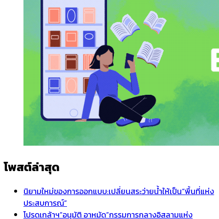
โพสต์ล่าสุด
นิยามใหม่ของการออกแบบ:เปลี่ยนสระว่ายน้ำให้เป็น“พื้นที่แห่ง
ประสบการณ์”
โปรดเกล้าฯ”อนุมัติ อาหมัด”กรรมการกลางอิสลามแห่ง