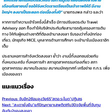
เดือนกันยายนนี้ ขอให้จังหวัดเราเตรียมเป็นเจ้าภาพให้ดี มีงาน
ใหญ่ๆ ลงมาเป็นระลอก ต่อเนื่องทั้งปี”
นายทรงพล กล่าว และว่า
หากการทำความเข้าใจครั้งนี้สำเร็จ มีการปรับลดระดับ Travel
Advisory ออก ก็จะทำให้บริษัทประกันภัยสามารถคุ้มครองการเดิน
ทาง ให้กับผู้คนต่างชาติที่ต้องเข้ามาสงขลา รับรองว่าทั้งนักท่อง
เที่ยว, นักธุรกิจ MICE, บุคลากรด้านการศึกษา จะเข้ามาในเมืองเราอีก
เต็ม
ประธานหอการค้าจังหวัดสงขลา ย้ำว่า งานนี้ทั้งเอกชนช่วยกัน
ทั้งหมดนะครับ ทั้งหอการค้า สภาอุตสาหกรรมท่องเที่ยว สภา
อุตสาหกรรม สมาคมโรงแรม สมาคมมัคคุเทศก์ เครือข่าย ก.ก.ร. เพื่อ
เมืองของเรา
แนะแนวเรื่อง
Previous:
จับอีก2ซ้อมลุงวัย65″สตอ.ระโนด”ปฏิเสธ
Next:
“สะเดายั่งยืน”แก้ปัญหายาเสพติด!กับ3ปัจจัยพื้นที่จับกุม
อันดับ2ของสงขลา