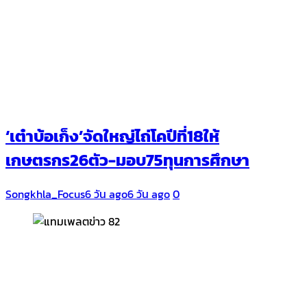
‘เต๋าบ้อเก็ง’จัดใหญ่ไถ่โคปีที่18ให้
เกษตรกร26ตัว-มอบ75ทุนการศึกษา
Songkhla_Focus
6 วัน ago
6 วัน ago
0