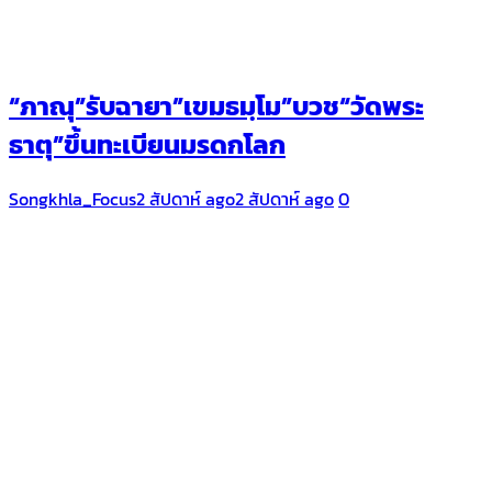
“ภาณุ”รับฉายา​”เขมธมฺโม”บวช“วัดพระ
ธาตุ”ขึ้นทะเบียนมรดกโลก
Songkhla_Focus
2 สัปดาห์ ago
2 สัปดาห์ ago
0