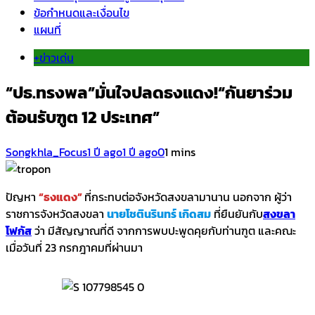
ข้อกำหนดและเงื่อนไข
แผนที่
+ข่าวเด่น
“ปธ.ทรงพล”มั่นใจปลดธงแดง!“กันยาร่วม
ต้อนรับฑูต 12 ประเทศ”
Songkhla_Focus
1 ปี ago
1 ปี ago
0
1 mins
ปัญหา
“ธงแดง”
ที่กระทบต่อจังหวัดสงขลามานาน นอกจาก ผู้ว่า
ราชการจังหวัดสงขลา
นายโชตินรินทร์ เกิดสม
ที่ยืนยันกับ
สงขลา
โฟกัส
ว่า มีสัญญาณที่ดี จากการพบปะพูดคุยกับท่านฑูต และคณะ
เมื่อวันที่ 23 กรกฎาคมที่ผ่านมา