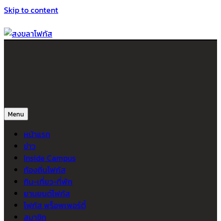
Skip to content
สงขลาโฟกัส
ติดตามข่าวสาร ภาคใต้ หาดใหญ่และสงขลา จากสำนักข่าวโฟกัส
Menu
หน้าแรก
ข่าว
Inside Campus
ท้องถิ่นโฟกัส
กิน-เที่ยว-ที่พัก
ยานยนต์โฟกัส
โฟกัส พร็อพเพอร์ตี้
สมาชิก