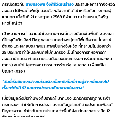
กรณีเดียวกีน
นายทรงพล จังศิริวัฒนธำรง
ประธานหอการค้าจังหวัด
สงขลา ได้โพสต์เฟซบุ๊กส่วนตัว หลังจากที่ได้เข้าหารือกับทางคณะผู้
แทนทูต เมื่อวันที่ 21 กรกฎาคม 2568 ที่ผ่านมา ณ โรงแรมบุรีศรีภู
หาดใหญ่ ว่า
เป้าหมายการทำความเข้าใจสถานการณ์ความมั่นคงในพื้นที่ จ.สงขลา
ที่ปัจจุบันติด Red Flag ของประเทศต่างๆ (เรามีพื้นที่ความมั่นคง 4
อำเภอ แต่หลายประเทศประกาศเป็นทั้งจังหวัด ที่ทราบมีไม่น้อยกว่า
25 ประเทศ) ทำให้ประกันภัยไม่คุ้มครอง เป็นโครงการที่หอการค้า
สงขลานำเสนอ ผ่านความร่วมมือของคณะกรรมการร่วมภาคเอกชน
(กกร.) จนนำไปสู่การคณะกรรมการร่วมรัฐและเอกชน เพื่อแก้ไข
ปัญหา (กรอ.)
“วันนี้เริ่มมีแสงสว่างแล้วครับ เมื่อหนังสือที่ท่านผู้ว่าฯเขียนส่งไป
ตั้งแต่ต้นปี 67 และการประสานอีกหลายช่องทาง”
เมื่อข้อมูลถึงมือท่านพงศ์ปราชญ์ มากแจ้ง เอกอัครราชทูตทประจำ
กระทรวงฯ ทำให้เกิดการประสานงานกับทูตไทยที่ต่างประเทศเพื่อแก้
ปัญหาความเข้าใจกับนานาประเทศ ว่าพื้นที่จังหวัดสงขลาเราอีก 12
อำเภอนั้นปลอดภัย ปกติดี