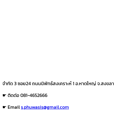
จำกัด 3 ซอย24 ถนนนิพัทธ์สงเคราะห์ 1 อ.หาดใหญ่ จ.สงขลา
☛ ติดต่อ 081-4652666
☛ Email
s.phuwasis@gmail.com