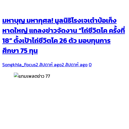
มหาบุญ มหากุศล! มูลนิธิโรงเจเต๋าบ้อเก็ง
หาดใหญ่ แถลงข่าวจัดงาน “ไถ่ชีวิตโค ครั้งที่
18” ตั้งเป้าไถ่ชีวิตโค 26 ตัว มอบทุนการ
ศึกษา 75 ทุน
Songkhla_Focus
2 สัปดาห์ ago
2 สัปดาห์ ago
0