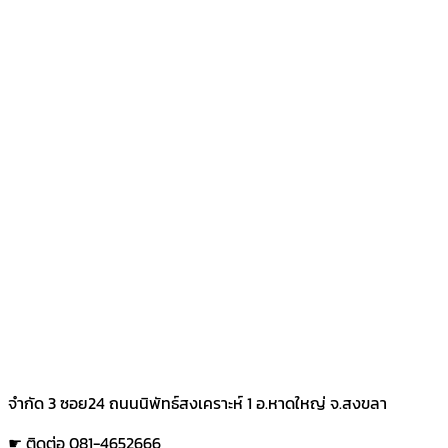
จำกัด 3 ซอย24 ถนนนิพัทธ์สงเคราะห์ 1 อ.หาดใหญ่ จ.สงขลา
☛ ติดต่อ 081-4652666