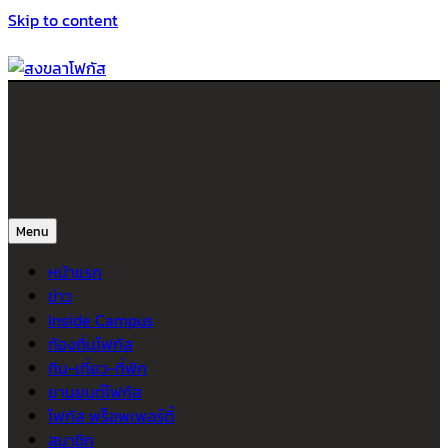
Skip to content
สงขลาโฟกัส
ติดตามข่าวสาร ภาคใต้ หาดใหญ่และสงขลา จากสำนักข่าวโฟกัส
Menu
หน้าแรก
ข่าว
Inside Campus
ท้องถิ่นโฟกัส
กิน-เที่ยว-ที่พัก
ยานยนต์โฟกัส
โฟกัส พร็อพเพอร์ตี้
สมาชิก