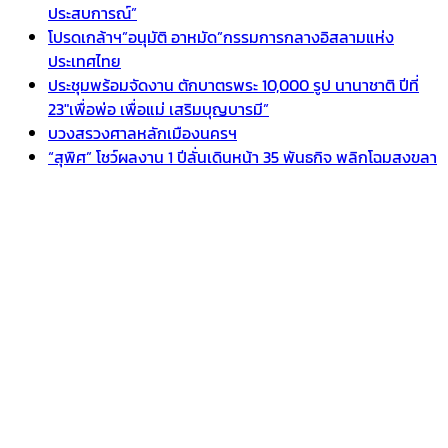
ประสบการณ์”
โปรดเกล้าฯ”อนุมัติ อาหมัด”กรรมการกลางอิสลามแห่ง
ประเทศไทย
ประชุมพร้อมจัดงาน ตักบาตรพระ 10,000 รูป นานาชาติ ปีที่
23″เพื่อพ่อ เพื่อแม่ เสริมบุญบารมี”
บวงสรวงศาลหลักเมืองนครฯ
“สุพิศ” โชว์ผลงาน 1 ปีลั่นเดินหน้า 35 พันธกิจ พลิกโฉมสงขลา