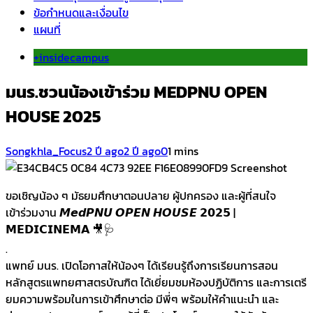
ข้อกำหนดและเงื่อนไข
แผนที่
+insidecampus
มนร.ชวนน้องเข้าร่วม MEDPNU OPEN
HOUSE 2025
Songkhla_Focus
2 ปี ago
2 ปี ago
0
1 mins
Screenshot
ขอเชิญน้อง ๆ มัธยมศึกษาตอนปลาย ผู้ปกครอง และผู้ที่สนใจ
เข้าร่วมงาน 𝙈𝙚𝙙𝙋𝙉𝙐 𝙊𝙋𝙀𝙉 𝙃𝙊𝙐𝙎𝙀 𝟮𝟬𝟮𝟱 |
𝗠𝗘𝗗𝗜𝗖𝗜𝗡𝗘𝗠𝗔 🎥🩺
.
แพทย์ มนร. เปิดโอกาสให้น้องๆ ได้เรียนรู้ถึงการเรียนการสอน
หลักสูตรแพทยศาสตรบัณฑิต ได้เยี่ยมชมห้องปฏิบัติการ และการเตรี
ยมความพร้อมในการเข้าศึกษาต่อ มีพี่ๆ พร้อมให้คำแนะนำ และ