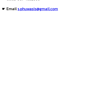
☛ Email
s.phuwasis@gmail.com