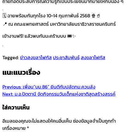
ถ่ายทอดประสบการณ์ความรู้ที่เป็นประโยชน์มากมายให้กับน้อง ๆ
.
🗓️ ฉายพร้อมกันทุกโรง 10-14 กุมภาพันธ์ 2568 🍿🥤
📍 ณ คณะแพทยศาสตร์ มหาวิทยาลัยนราธิวาสราชนครินทร์
เข้างานฟรี! แล้วพบกันนะคร้าบบบ 🎟✨
.
Tagged:
ข่าวสงขลาโฟกัส
ประชาสัมพันธ์
สงขลาโฟกัส
แนะแนวเรื่อง
Previous:
เพื่อน“บม.86” ยินดีกับปลัดทม.ควนลัง
Next:
ม.อ.ปัตตานี จัดกิจกรรมวันเด็กแห่งชาติสุดสร้างสรรค์
ใส่ความเห็น
อีเมลของคุณจะไม่แสดงให้คนอื่นเห็น
ช่องข้อมูลจำเป็นถูกทำ
เครื่องหมาย
*