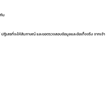
กัน
ทร์ ปฎิเสธที่จะให้สัมภาษณ์ และขอตรวจสอบข้อมูลและข้อเท็จจรืง จากเจ้า