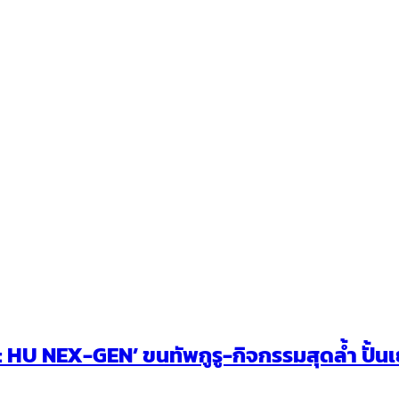
U NEX-GEN’ ขนทัพกูรู-กิจกรรมสุดล้ำ ปั้นเยา