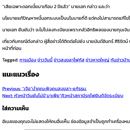
“เสียเฉพาะดอกเบี้ยมาเกือบ 2 ปีแล้ว” นายเอก กล่าว และว่า
นโยบายแก้ปัญหาหนี้นอกระบบเป็นนโนบายที่ดี แต่คงไม่สามารถแก้ไขไ
นายเอก ยืนยันว่า จะไม่ไปลงทะเบียนเพราะกลัวอิทธิพลของนายทุนเงินก
เกี่ยวกับกรณีดังกล่าว ผู้สื่อข่าวได้ติดต่อไปยัง นายนันต์อินทร์ ศิร
หน้าที่ก่อน
Tagged:
การเมือง
ข่าววันนี้
ข่าวสงขลาโฟกัส
ข่าวหาดใหญ่
ทันข่าวบ้า
แนะแนวเรื่อง
Previous:
“เจือ”นำคณะฟังคนสงขลา-แก้รธน.
Next:
หัวหน้าวินยันไม่มี‘มาเฟีย“คิวหน้าสถานีรถไฟยินดีจัดระเบียบ
ใส่ความเห็น
อีเมลของคุณจะไม่แสดงให้คนอื่นเห็น
ช่องข้อมูลจำเป็นถูกทำเครื่องห