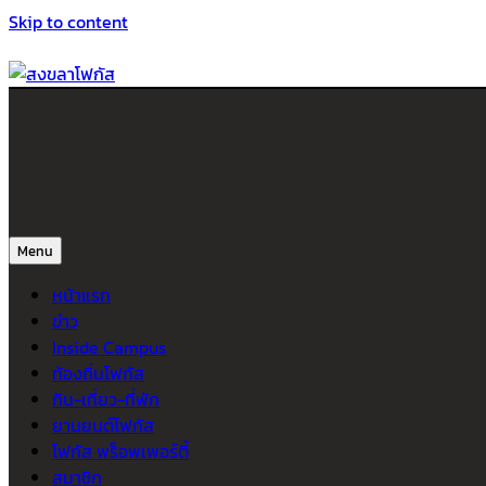
Skip to content
สงขลาโฟกัส
ติดตามข่าวสาร ภาคใต้ หาดใหญ่และสงขลา จากสำนักข่าวโฟกัส
Menu
หน้าแรก
ข่าว
Inside Campus
ท้องถิ่นโฟกัส
กิน-เที่ยว-ที่พัก
ยานยนต์โฟกัส
โฟกัส พร็อพเพอร์ตี้
สมาชิก