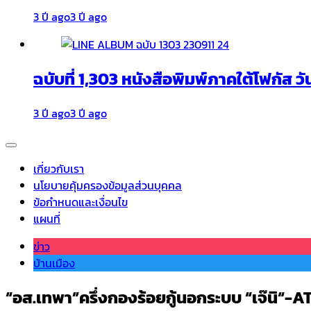
3 ปี ago
3 ปี ago
ฉบับที่ 1,303 หนังสือพิมพ์ภาคใต้โฟกัส วั
3 ปี ago
3 ปี ago
เกี่ยวกับเรา
นโยบายคุ้มครองข้อมูลส่วนบุคคล
ข้อกำหนดและเงื่อนไข
แผนที่
ข่าว
บ้านเมือง
“อส.เทพา”ครึ่งกองร้อยกู้นอกระบบ “เจ๊นิ“-