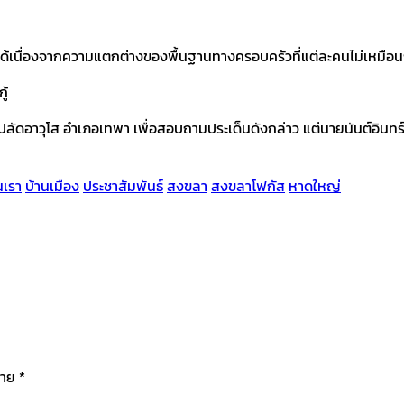
ด้เนื่องจากความแตกต่างของพื้นฐานทางครอบครัวที่แต่ละคนไม่เหมือน
ู้
ิรัตน์ ปลัดอาวุโส อำเภอเทพา เพื่อสอบถามประเด็นดังกล่าว แต่นายนันต์อิน
นเรา
บ้านเมือง
ประชาสัมพันธ์
สงขลา
สงขลาโฟกัส
หาดใหญ่
มาย
*