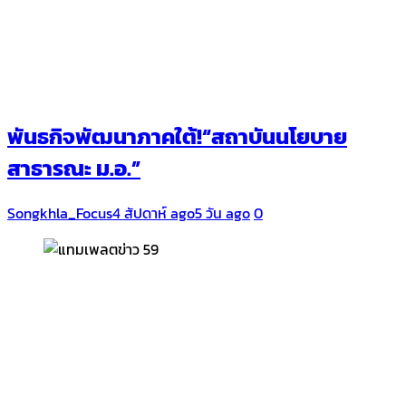
พันธกิจพัฒนาภาคใต้!“สถาบันนโยบาย
สาธารณะ ม.อ.”
Songkhla_Focus
4 สัปดาห์ ago
5 วัน ago
0