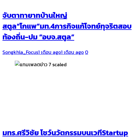
จับตาทายาทบ้านใหญ่
สตูล“โกแพ”มท.4ภารกิจแก้โจทย์ทุจริตสอบ
ท้องถิ่น-ปม “อบจ.สตูล”
Songkhla_Focus
1 เดือน ago
1 เดือน ago
0
มทร.ศรีวิชัย โชว์นวัตกรรมบนเวทีStartup