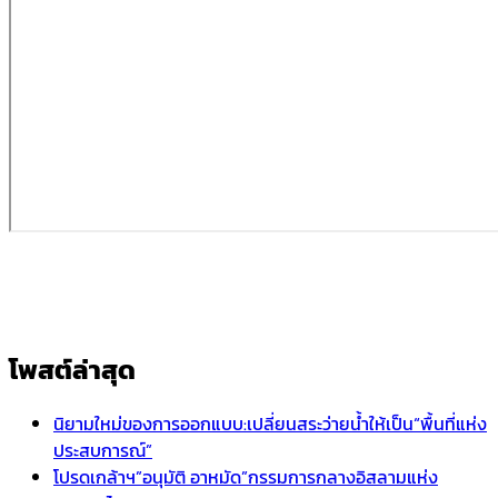
โพสต์ล่าสุด
นิยามใหม่ของการออกแบบ:เปลี่ยนสระว่ายน้ำให้เป็น“พื้นที่แห่ง
ประสบการณ์”
โปรดเกล้าฯ”อนุมัติ อาหมัด”กรรมการกลางอิสลามแห่ง