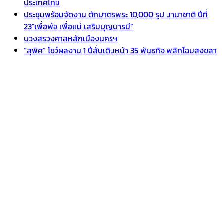
ประเทศไทย
ประชุมพร้อมจัดงาน ตักบาตรพระ 10,000 รูป นานาชาติ ปีที่
23″เพื่อพ่อ เพื่อแม่ เสริมบุญบารมี”
บวงสรวงศาลหลักเมืองนครฯ
“สุพิศ” โชว์ผลงาน 1 ปีลั่นเดินหน้า 35 พันธกิจ พลิกโฉมสงขลา