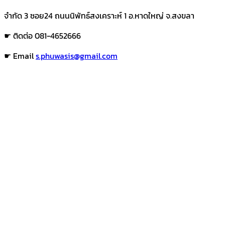
จำกัด 3 ซอย24 ถนนนิพัทธ์สงเคราะห์ 1 อ.หาดใหญ่ จ.สงขลา
☛ ติดต่อ 081-4652666
☛ Email
s.phuwasis@gmail.com