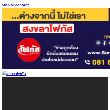
Skip to content
สงขลาโฟกัส
ติดตามข่าวสาร ภาคใต้ หาดใหญ่และสงขลา จากสำนักข่าวโฟกัส