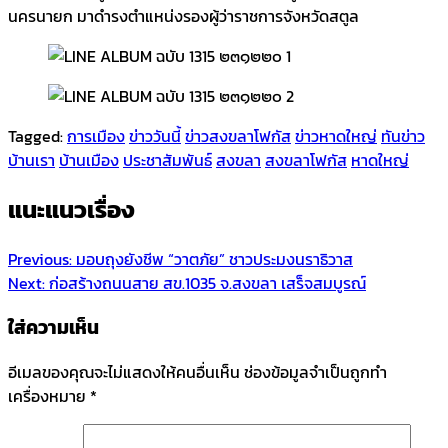
นครนายก มาดำรงตำแหน่งรองผู้ว่าราชการจังหวัดสตูล
Tagged:
การเมือง
ข่าววันนี้
ข่าวสงขลาโฟกัส
ข่าวหาดใหญ่
ทันข่าว
บ้านเรา
บ้านเมือง
ประชาสัมพันธ์
สงขลา
สงขลาโฟกัส
หาดใหญ่
แนะแนวเรื่อง
Previous:
มอบถุงยังชีพ “วาตภัย” ชาวประมงนราธิวาส
Next:
ก่อสร้างถนนสาย สข.1035 จ.สงขลา เสร็จสมบูรณ์
ใส่ความเห็น
อีเมลของคุณจะไม่แสดงให้คนอื่นเห็น
ช่องข้อมูลจำเป็นถูกทำ
เครื่องหมาย
*