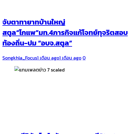
จับตาทายาทบ้านใหญ่
สตูล“โกแพ”มท.4ภารกิจแก้โจทย์ทุจริตสอบ
ท้องถิ่น-ปม “อบจ.สตูล”
Songkhla_Focus
1 เดือน ago
1 เดือน ago
0