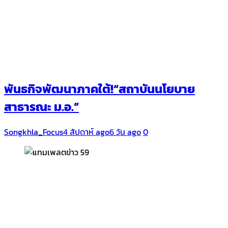
พันธกิจพัฒนาภาคใต้!“สถาบันนโยบาย
สาธารณะ ม.อ.”
Songkhla_Focus
4 สัปดาห์ ago
6 วัน ago
0