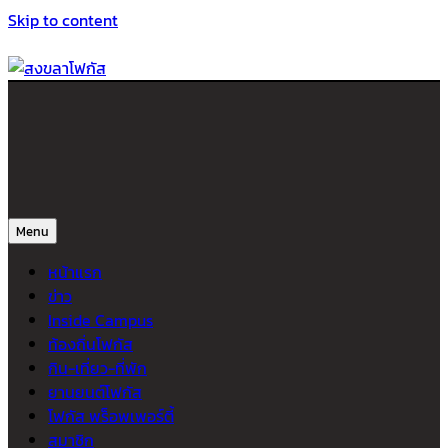
Skip to content
สงขลาโฟกัส
ติดตามข่าวสาร ภาคใต้ หาดใหญ่และสงขลา จากสำนักข่าวโฟกัส
Menu
หน้าแรก
ข่าว
Inside Campus
ท้องถิ่นโฟกัส
กิน-เที่ยว-ที่พัก
ยานยนต์โฟกัส
โฟกัส พร็อพเพอร์ตี้
สมาชิก