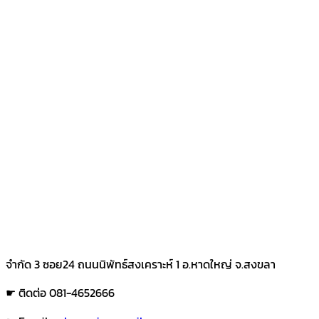
จำกัด 3 ซอย24 ถนนนิพัทธ์สงเคราะห์ 1 อ.หาดใหญ่ จ.สงขลา
☛ ติดต่อ 081-4652666