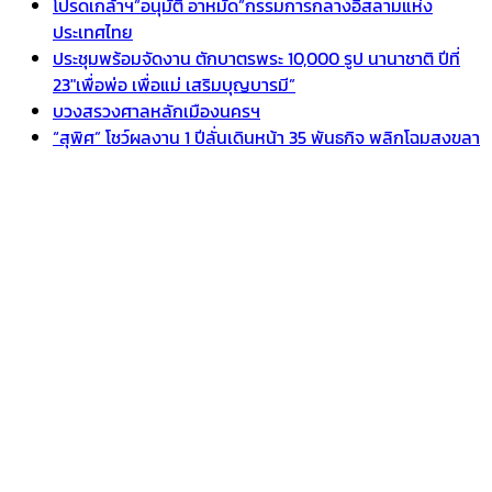
โปรดเกล้าฯ”อนุมัติ อาหมัด”กรรมการกลางอิสลามแห่ง
ประเทศไทย
ประชุมพร้อมจัดงาน ตักบาตรพระ 10,000 รูป นานาชาติ ปีที่
23″เพื่อพ่อ เพื่อแม่ เสริมบุญบารมี”
บวงสรวงศาลหลักเมืองนครฯ
“สุพิศ” โชว์ผลงาน 1 ปีลั่นเดินหน้า 35 พันธกิจ พลิกโฉมสงขลา