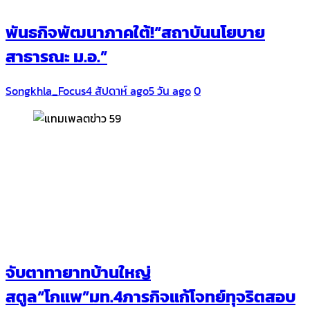
พันธกิจพัฒนาภาคใต้!“สถาบันนโยบาย
สาธารณะ ม.อ.”
Songkhla_Focus
4 สัปดาห์ ago
5 วัน ago
0
จับตาทายาทบ้านใหญ่
สตูล“โกแพ”มท.4ภารกิจแก้โจทย์ทุจริตสอบ