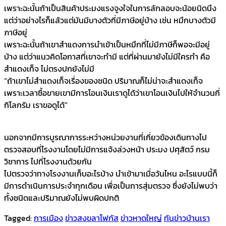
เพราะฉะนั้นถ้าเป็นสินค้าประมงแรงจูงใจในการลักลอบจะน้อยนิดนึง
แต่ว่าอย่างไรก็แล้วแต่มันมีบางตัวที่มีภาษีอยู่บ้าง เช่น หมึกบางตัวมี
ภาษีอยู่
เพราะฉะนั้นถ้าเขาสำแดงการนำเข้าเป็นหมึกที่ไม่มีภาษีก็พอจะมีอยู่
บ้าง แต่ว่าแนวคิดโอกาสที่เขาจะทำมี แต่ที่ผ่านมายังไม่มีใครทำ คือ
สำแดงเท็จ ไม่ตรงปกยังไม่มี
“ถ้าเขาไม่สำแดงเท็จเรื่องของชนิด ปริมาณก็ไม่น่าจะสำแดงเท็จ
เพราะเวลาซื้อขายเขามีการโอนเงินเราดูได้ว่าเขาโอนเงินไปให้จำนวนกี่
กิโลกรัม เราขอดูได้”
นอกจากมีการบูรณาการระหว่างหน่วยงานที่เกี่ยวข้องเดินทางไป
ตรวจสอบที่โรงงานโดยไม่มีการแจ้งล่วงหน้า ประมง ปศุสัตว์ กรม
วิชาการ ไปที่โรงงานด้วยกัน
ไปตรวจว่าทางโรงงานเก็บอะไรบ้าง นำเข้ามาเมื่อวันไหน อะไรแบบนี้ก็
มีการดำเนินการประจำทุกเดือน เพื่อเป็นการสุ่มตรวจ ซึ่งยังไม่พบว่า
ทั้งชนิดและปริมาณยังไม่พบผิดปกติ
Tagged:
การเมือง
ข่าวสงขลาโฟกัส
ข่าวหาดใหญ่
ทันข่าวบ้านเรา