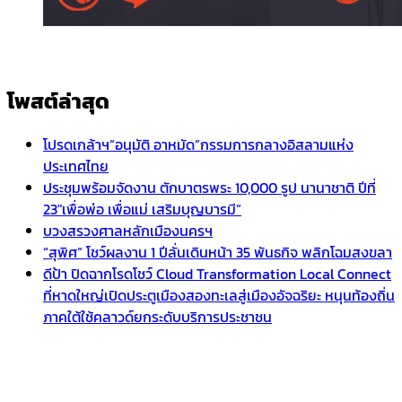
โพสต์ล่าสุด
โปรดเกล้าฯ”อนุมัติ อาหมัด”กรรมการกลางอิสลามแห่ง
ประเทศไทย
ประชุมพร้อมจัดงาน ตักบาตรพระ 10,000 รูป นานาชาติ ปีที่
23″เพื่อพ่อ เพื่อแม่ เสริมบุญบารมี”
บวงสรวงศาลหลักเมืองนครฯ
“สุพิศ” โชว์ผลงาน 1 ปีลั่นเดินหน้า 35 พันธกิจ พลิกโฉมสงขลา
ดีป้า ปิดฉากโรดโชว์ Cloud Transformation Local Connect
ที่หาดใหญ่เปิดประตูเมืองสองทะเลสู่เมืองอัจฉริยะ หนุนท้องถิ่น
ภาคใต้ใช้คลาวด์ยกระดับบริการประชาชน