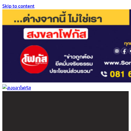
Skip to content
สงขลาโฟกัส
ติดตามข่าวสาร ภาคใต้ หาดใหญ่และสงขลา จากสำนักข่าวโฟกัส