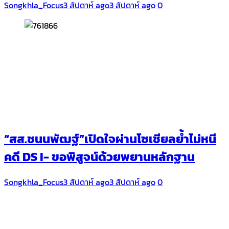
Songkhla_Focus
3 สัปดาห์ ago
3 สัปดาห์ ago
0
“สส.ชนนพัฒฐ์”เปิดใจผ่านโซเชียลย้ำไม่หนี
คดี DS I- ขอพิสูจน์ด้วยพยานหลักฐาน
Songkhla_Focus
3 สัปดาห์ ago
3 สัปดาห์ ago
0