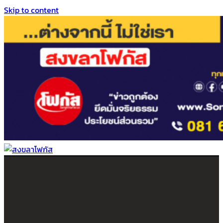
Skip to content
สงขลาโฟกัส
ติดตามข่าวสาร ภาคใต้ หาดใหญ่และสงขลา จากสำนักข่าวโฟกัส