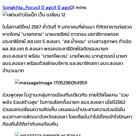
Songkhla_Focus
3 ปี ago
3 ปี ago
0
1 mins
ในโอกาสปีใหม่ 2567 ค่ำวันที่ 11 มกราคมที่ผ่านมา ที่ภัตตาคารต่อฮวด
หาดใหญ่ ”นายกชาย“ นายเดชอิศม์ ขาวทอง เลขาธิการพรรค
ประชาธิปัตย์ สส.เขต 5 สงขลา, “สส.น้ำหอม“ นางสาวสุภาพร กำเนิด
ผล สส.เขต 6 สงขลา พรรคประชาธิปัตย์(อดีตรองนายก
อบจ.สงขลา) พร้อม ”นายกไพเจน“ นายไพเจน มากสุวรรณ์ นายก
อบจ.สงขลา พร้อมด้วยฝ่ายบริหาร และสมาชิกสภา อบจ.สงขลา
จำนวนมาก
ร่วมพูดคุย ในฐานะกลุ่มการเมืองทีมเดียวกัน ภายใต้สโลแกน ”รวม
พลัง ร่วมสร้างสุข“ ในการเลือกตั้งนายก อบจ.สงขลา เมื่อปี2562
ร่วมแลกเปลี่ยนความคิดเห็น เสนอแนะนำประสานความร่วมมือใน
แนวทางการพัฒนาจังหวัดสงขลา โดยเชื่อมั่นว่าไม่มีใครเข้าใจปัญหา
ท้องถิ่นได้ดีเท่ากับคนท้องถิ่น