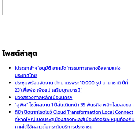
โพสต์ล่าสุด
โปรดเกล้าฯ”อนุมัติ อาหมัด”กรรมการกลางอิสลามแห่ง
ประเทศไทย
ประชุมพร้อมจัดงาน ตักบาตรพระ 10,000 รูป นานาชาติ ปีที่
23″เพื่อพ่อ เพื่อแม่ เสริมบุญบารมี”
บวงสรวงศาลหลักเมืองนครฯ
“สุพิศ” โชว์ผลงาน 1 ปีลั่นเดินหน้า 35 พันธกิจ พลิกโฉมสงขลา
ดีป้า ปิดฉากโรดโชว์ Cloud Transformation Local Connect
ที่หาดใหญ่เปิดประตูเมืองสองทะเลสู่เมืองอัจฉริยะ หนุนท้องถิ่น
ภาคใต้ใช้คลาวด์ยกระดับบริการประชาชน