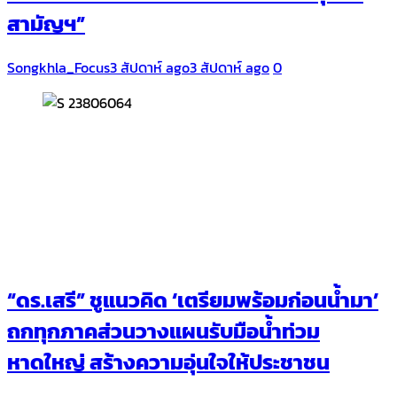
สามัญฯ”
Songkhla_Focus
3 สัปดาห์ ago
3 สัปดาห์ ago
0
“ดร.เสรี” ชูแนวคิด ‘เตรียมพร้อมก่อนน้ำมา’
ถกทุกภาคส่วนวางแผนรับมือน้ำท่วม
หาดใหญ่ สร้างความอุ่นใจให้ประชาชน