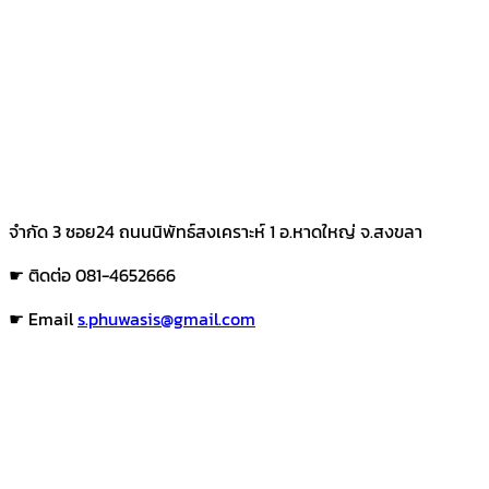
จำกัด 3 ซอย24 ถนนนิพัทธ์สงเคราะห์ 1 อ.หาดใหญ่ จ.สงขลา
☛ ติดต่อ 081-4652666
☛ Email
s.phuwasis@gmail.com