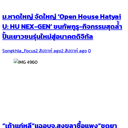
ม.หาดใหญ่ จัดใหญ่ ‘Open House Hatyai
U: HU NEX-GEN’ ขนทัพกูรู-กิจกรรมสุดล้ำ
ปั้นเยาวชนรุ่นใหม่สู่อนาคตดิจิทัล
Songkhla_Focus
2 สัปดาห์ ago
2 สัปดาห์ ago
0
“เถ้าแก่หลี”แฉอบจ.สงขลาซื้อแพง”ชุดยา