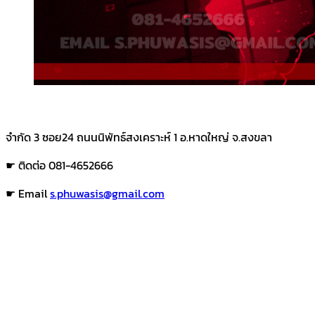
จำกัด 3 ซอย24 ถนนนิพัทธ์สงเคราะห์ 1 อ.หาดใหญ่ จ.สงขลา
☛ ติดต่อ 081-4652666
☛ Email
s.phuwasis@gmail.com