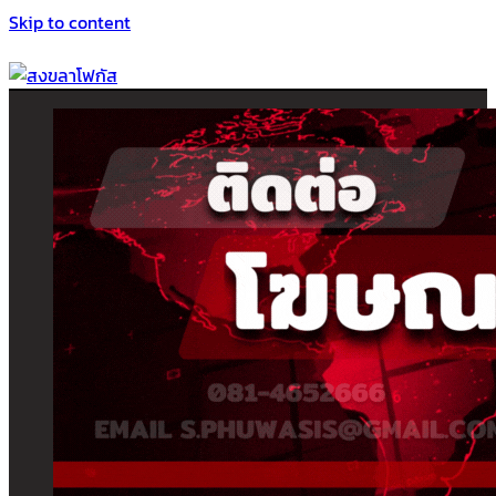
Skip to content
สงขลาโฟกัส
ติดตามข่าวสาร ภาคใต้ หาดใหญ่และสงขลา จากสำนักข่าวโฟกัส