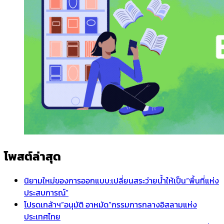
โพสต์ล่าสุด
นิยามใหม่ของการออกแบบ:เปลี่ยนสระว่ายน้ำให้เป็น“พื้นที่แห่ง
ประสบการณ์”
โปรดเกล้าฯ”อนุมัติ อาหมัด”กรรมการกลางอิสลามแห่ง
ประเทศไทย