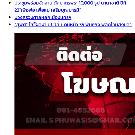
ประชุมพร้อมจัดงาน ตักบาตรพระ 10,000 รูป นานาชาติ ปีที่
23″เพื่อพ่อ เพื่อแม่ เสริมบุญบารมี”
บวงสรวงศาลหลักเมืองนครฯ
“สุพิศ” โชว์ผลงาน 1 ปีลั่นเดินหน้า 35 พันธกิจ พลิกโฉมสงขลา