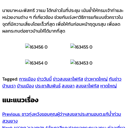
นายมาหะมะพีสกรี วาแม ได้กล่าวในที่ประชุม เน้นย้ำให้กรมเจ้าท่าและ
หน่วยงานต่าง ๆ ที่เกี่ยวข้อง ช่วยกันเร่งหาวิธีการแก้แบบชั่วคราวใน
จุดที่มีความเสี่ยงโดยเร็วที่สุด เพื่อให้ทันก่อนหน้าฤดูมรสุม เพื่อลด
ผลกระทบต่อชาวบ้านให้ได้มากที่สุด
Tagged:
การเมือง
ข่าววันนี้
ข่าวสงขลาโฟกัส
ข่าวหาดใหญ่
ทันข่าว
บ้านเรา
บ้านเมือง
ประชาสัมพันธ์
สงขลา
สงขลาโฟกัส
หาดใหญ่
แนะแนวเรื่อง
Previous:
ชาวทุ่งหวังขอบคุณผู้ว่าฯสงขลาประสานอบต.แก้น้ำท่วม
สวนยาง
Next:
ขอ‘กต.’แจงตปท.4อำเภอสีแดง!ลดผลกระทบลงทุน-ท่องเที่ยว