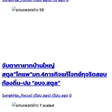
จับตาทายาทบ้านใหญ่
สตูล“โกแพ”มท.4ภารกิจแก้โจทย์ทุจริตสอบ
ท้องถิ่น-ปม “อบจ.สตูล”
Songkhla_Focus
1 เดือน ago
1 เดือน ago
0