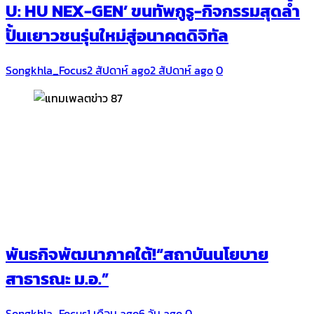
U: HU NEX-GEN’ ขนทัพกูรู-กิจกรรมสุดล้ำ
ปั้นเยาวชนรุ่นใหม่สู่อนาคตดิจิทัล
Songkhla_Focus
2 สัปดาห์ ago
2 สัปดาห์ ago
0
พันธกิจพัฒนาภาคใต้!“สถาบันนโยบาย
สาธารณะ ม.อ.”
Songkhla_Focus
1 เดือน ago
6 วัน ago
0