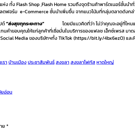
 แห่ง ทั้ง Flash Shop ,Flash Home รวมถึงจุดร้านค้าพาร์ตเนอร์ชั้นนำท
มแพลตฟอร์ม e-Commerce ชั้นนำเพิ่มขึ้น จากแนวโน้มที่กลุ่มตลาดดังกล่า
ปต์
“ส่งสุขทุกระยะทาง”
โดยมีแนวคิดที่ว่า ไม่ว่าคุณจะอยู่ที่ไหนแฟลช
ทนคำขอบคุณให้แก่ลูกค้าที่เชื่อมั่นในบริการของแฟลช เอ็กซ์เพรส มา
Social Media ของบริษัทฯทั้ง TikTok (https://bit.ly/4bx6ezO) แล
นเรา
บ้านเมือง
ประชาสัมพันธ์
สงขลา
สงขลาโฟกัส
หาดใหญ่
ัยอ่อน
มาย
*