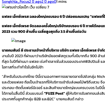
Songkhla_Focus
2 ปี ago
2 ปี ago
0
1 mins
แฟลช เอ็กซ์เพรส ฉลองใหญ่ครบรอบ 6 ปี ปล่อยแคมเปญ “แฟลชที่ใช่ 
แฟลช เอ็กซ์เพรส จัดฉลองครั้งใหญ่บริษัทครบรอบ 6 ปี ภายใต้คอนเซป
2023 รวม 900 ล้านชิ้น เฉลี่ยสูงสุดถึง 3.5 ล้านชิ้นต่อวัน
นายคมสันต์ ลี ประธานเจ้าหน้าที่บริหาร บริษัท แฟลช เอ็กซ์เพรส จำก
งานในปี 2023 ที่ผ่านมาว่าบริษัทมียอดพัสดุรวมทั้งปีมากถึง 900 ล้านชิ
ที่สุด ในปีที่ผ่านมา แฟลช เร่งทำตลาดในส่วนของประเทศฟิลิปปินส์ 
โอกาสที่จะทำกำไรในอีกไม่ช้า
“สำหรับในประเทศไทย ปีนี้เรามองภาพการขยายตลาดไปยังกลุ่ม Niche M
และด้วยแฟลช ถือเป็นเจ้าแรกที่ให้บริการเข้ารับส่งผลไม้ฟรีถึงสวน จึง
ประกอบ-ติดตั้งเฟอร์นิเจอร์ และสินค้าขนาดใหญ่แบบครบวงจร ในปีน
ได้ภายในสิ้นปีนี้ ส่วนแบรนด์
“
FUZE Post”
ผู้ให้บริการรับฝากขนส่งสิ
ประเทศทั้งลูกค้ากลุ่ม B2B และB2C” นายคมสันต์ กล่าว