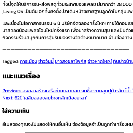
ทั้งนี้จุดให้บริการรับ-ส่งพัสดุทั่วประเทศของแฟลช มีมากกว่า 28,000
,Living OS เป็นต้น อีกทั้งยังตั้งเป้าเดินหน้าขยายฐานลูกค้าในกลุ่
และเนื่องในโอกาสครบรอบ 6 ปี บริษัทจัดฉลองครั้งใหญ่ภายใต้คอนเซ
มาสคอตน้องแฟลชโฉมใหม่ครั้งแรก เพื่อมาสร้างความสุข และเป็นตัวแ
กิจกรรมร่วมสนุกกับการลุ้นรับของรางวัลต่างๆมากมาย ผ่านช่องทาง 
——————————————————————————————-
Tagged:
การเมือง
ข่าววันนี้
ข่าวสงขลาโฟกัส
ข่าวหาดใหญ่
ทันข่าวบ้า
แนะแนวเรื่อง
Previous:
สงขลาสร้างเครือข่ายตลาดสด งดซื้อ-ขายลูกปูม้า-สัตว์น้ำว
Next:
62ปี‘เฉลิมฉลองสมโภชหลักเมืองยะลา’
ใส่ความเห็น
อีเมลของคุณจะไม่แสดงให้คนอื่นเห็น
ช่องข้อมูลจำเป็นถูกทำเครื่องห