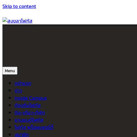
Skip to content
สงขลาโฟกัส
ติดตามข่าวสาร ภาคใต้ หาดใหญ่และสงขลา จากสำนักข่าวโฟกัส
Menu
หน้าแรก
ข่าว
Inside Campus
ท้องถิ่นโฟกัส
กิน-เที่ยว-ที่พัก
ยานยนต์โฟกัส
โฟกัส พร็อพเพอร์ตี้
สมาชิก