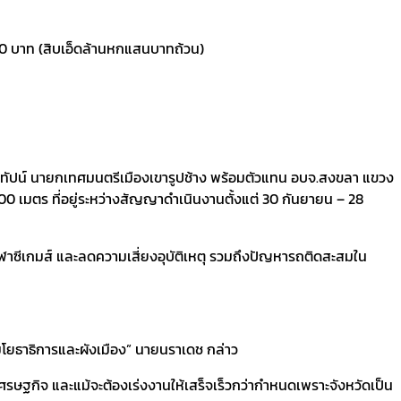
0.00 บาท (สิบเอ็ดล้านหกแสนบาทถ้วน)
 คำทัปน์ นายกเทศมนตรีเมืองเขารูปช้าง พร้อมตัวแทน อบจ.สงขลา แขวง
0 เมตร ที่อยู่ระหว่างสัญญาดำเนินงานตั้งแต่ 30 กันยายน – 28
ันกีฬาซีเกมส์ และลดความเสี่ยงอุบัติเหตุ รวมถึงปัญหารถติดสะสมใน
กรมโยธาธิการและผังเมือง” นายนราเดช กล่าว
รษฐกิจ และแม้จะต้องเร่งงานให้เสร็จเร็วกว่ากำหนดเพราะจังหวัดเป็น