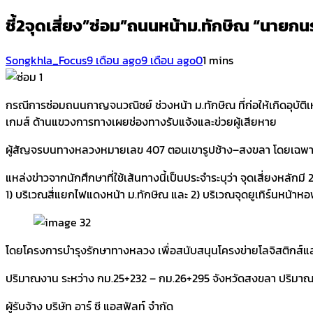
ชี้2จุดเสี่ยง”ซ่อม”ถนนหน้าม.ทักษิณ “นายกนร
Songkhla_Focus
9 เดือน ago
9 เดือน ago
0
1 mins
กรณีการซ่อมถนนกาญจนวณิชย์ ช่วงหน้า ม.ทักษิณ ที่ก่อให้เกิดอุบัติเหต
เกมส์ ด้านแขวงการทางเผยช่องทางรับแจ้งและข่วยผู้เสียหาย
ผู้สัญจรบนทางหลวงหมายเลข 407 ตอนเขารูปช้าง–สงขลา โดยเฉพาะนักศึก
แหล่งข่าวจากนักศึกษาที่ใช้เส้นทางนี้เป็นประจำระบุว่า จุดเสี่ยงหลักมี 2
1) บริเวณสี่แยกไฟแดงหน้า ม.ทักษิณ และ 2) บริเวณจุดยูเทิร์นหน้าห
โดยโครงการบำรุงรักษาทางหลวง เพื่อสนับสนุนโครงข่ายโลจิสติกส์
ปริมาณงาน ระหว่าง กม.25+232 – กม.26+295 จังหวัดสงขลา ปริมาณง
ผู้รับจ้าง บริษัท อาร์ ซี แอสฟัลท์ จำกัด