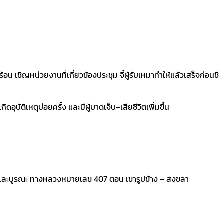
น เชิญหน่วยงานที่เกี่ยวข้องประชุม จี้ผู้รับเหมาทำให้แล้วเสร็จก่อนชี
ิเหตุบ่อยครั้ง และมีผู้บาดเจ็บ–เสียชีวิตเพิ่มขึ้น
ษและบูรณะ ทางหลวงหมายเลข 407 ตอน เขารูปข้าง – สงขลา