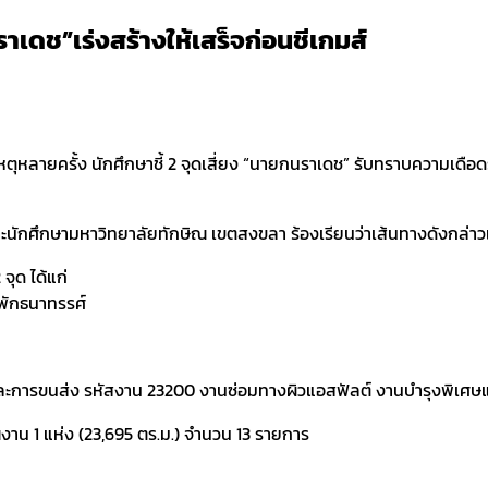
าเดช”เร่งสร้างให้เสร็จก่อนชีเกมส์
ุหลายครั้ง นักศึกษาชี้ 2 จุดเสี่ยง “นายกนราเดช” รับทราบความเดือดร้อ
ษามหาวิทยาลัยทักษิณ เขตสงขลา ร้องเรียนว่าเส้นทางดังกล่าวเกิดอุบัต
 จุด ได้แก่
อพักธนาทรรศ์
และการขนส่ง รหัสงาน 23200 งานซ่อมทางผิวแอสฟัลต์ งานบำรุงพิเศ
าน 1 แห่ง (23,695 ตร.ม.) จำนวน 13 รายการ