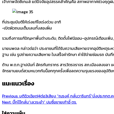
เจ้าภาพจัดซีเกมส์ แต่ปัจจัยอุปสรรคสำคัญคือ สภาพอากาศช่วงฤดูฝน 
ที่ประชุมมีมติให้เร่งแก้ไขเร่งด่วน อาทิ
-เปิดผิวถนนเต็มเลนทั้งสองฝั่ง
รวมถึงการแก้ปัญหาพื้นต่างระดับ, ติดตั้งไฟนีออน–อุปกรณ์เตือนเพิ่ม, 
นายนพดล กล่าวต่อว่า ประชาชนที่ได้รับความเสียหายจากอุบัติเหตุระ
ฐาน เช่น รูปถ่ายความเสียหาย ใบเสร็จค่ารักษา ค่าใช้จ่ายซ่อมรถ บัน
ด้าน พ.ต.ท.ฐาปนันท์ อัครกันทรากร สารวัตรจราจร สภ.เมืองสงขลา เผย
จักรยานยนต์สวมหมวกกันน็อกทุกครั้งเพื่อลดความรุนแรงของอุบัติเห
แนะแนวเรื่อง
Previous:
มติฉิวเฉียด!4ต่อ3เสียง “ณรงค์ กลั่นวารินทร์”นั่งปธ.กกต.ค
Next:
บิ๊กโจ๊กลั่น“เลวระยำ” ปมซื้อขายเก้าอี้ ตร.
ใส่ความเห็น