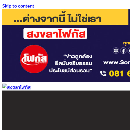
Skip to content
สงขลาโฟกัส
ติดตามข่าวสาร ภาคใต้ หาดใหญ่และสงขลา จากสำนักข่าวโฟกัส