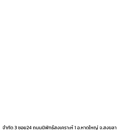
จำกัด 3 ซอย24 ถนนนิพัทธ์สงเคราะห์ 1 อ.หาดใหญ่ จ.สงขลา