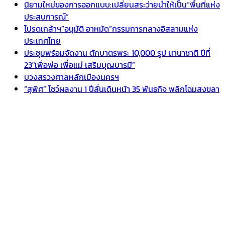
นิยามใหม่ของการออกแบบ:เปลี่ยนสระว่ายน้ำให้เป็น“พื้นที่แห่ง
ประสบการณ์”
โปรดเกล้าฯ”อนุมัติ อาหมัด”กรรมการกลางอิสลามแห่ง
ประเทศไทย
ประชุมพร้อมจัดงาน ตักบาตรพระ 10,000 รูป นานาชาติ ปีที่
23″เพื่อพ่อ เพื่อแม่ เสริมบุญบารมี”
บวงสรวงศาลหลักเมืองนครฯ
“สุพิศ” โชว์ผลงาน 1 ปีลั่นเดินหน้า 35 พันธกิจ พลิกโฉมสงขลา