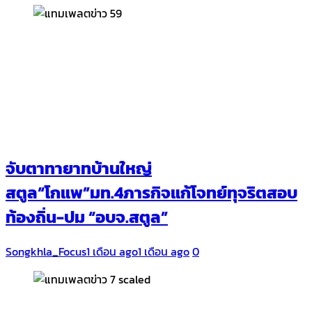
จับตาทายาทบ้านใหญ่
สตูล“โกแพ”มท.4ภารกิจแก้โจทย์ทุจริตสอบ
ท้องถิ่น-ปม “อบจ.สตูล”
Songkhla_Focus
1 เดือน ago
1 เดือน ago
0