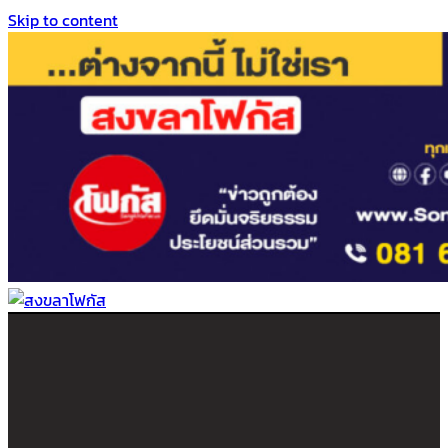
Skip to content
สงขลาโฟกัส
ติดตามข่าวสาร ภาคใต้ หาดใหญ่และสงขลา จากสำนักข่าวโฟกัส