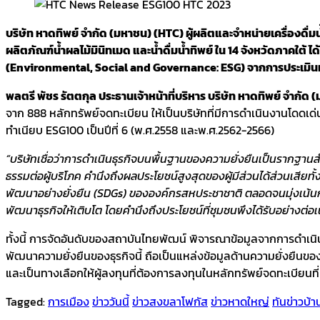
บริษัท หาดทิพย์ จำกัด (มหาชน) (HTC) ผู้ผลิตและจำหน่ายเครื่องดื่มน
ผลิตภัณฑ์น้ำผลไม้มินิทเมด และน้ำดื่มน้ำทิพย์ ใน 14 จังหวัดภาคใต้ 
(Environmental, Social and Governance: ESG) จากการประเมินห
พลตรี พัชร รัตตกุล ประธานเจ้าหน้าที่บริหาร บริษัท หาดทิพย์ จำกัด 
จาก 888 หลักทรัพย์จดทะเบียน ให้เป็นบริษัทที่มีการดำเนินงานโดดเด
ทำเนียบ ESG100 เป็นปีที่ 6 (พ.ศ.2558 และพ.ศ.2562-2566)
“บริษัทเชื่อว่าการดำเนินธุรกิจบนพื้นฐานของความยั่งยืนเป็นรากฐานส
ธรรมต่อผู้บริโภค คำนึงถึงผลประโยชน์สูงสุดของผู้มีส่วนได้ส่วนเสี
พัฒนาอย่างยั่งยืน (SDGs) ขององค์กรสหประชาชาติ ตลอดจนมุ่งเน้น
พัฒนาธุรกิจให้เติบโต โดยคำนึงถึงประโยชน์ที่ชุมชนพึงได้รับอย่างต่อเน
ทั้งนี้ การจัดอันดับของสถาบันไทยพัฒน์ พิจารณาข้อมูลจากการดำเ
พัฒนาความยั่งยืนของธุรกิจนี้ ถือเป็นแหล่งข้อมูลด้านความยั่งยืนข
และเป็นทางเลือกให้ผู้ลงทุนที่ต้องการลงทุนในหลักทรัพย์จดทะเบียนท
Tagged:
การเมือง
ข่าววันนี้
ข่าวสงขลาโฟกัส
ข่าวหาดใหญ่
ทันข่าวบ้า