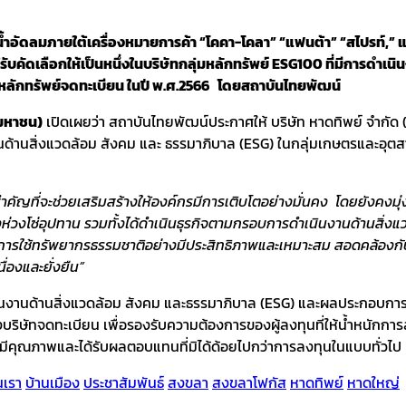
้ำอัดลมภายใต้เครื่องหมายการค้า “โคคา-โคลา” “แฟนต้า” “สไปรท์,” และผ
ได้รับคัดเลือกให้เป็นหนึ่งในบริษัทกลุ่มหลักทรัพย์ ESG100 ที่มีการด
ลักทรัพย์จดทะเบียน ในปี พ.ศ.2566 โดยสถาบันไทยพัฒน์
(มหาชน)
เปิดเผยว่า สถาบันไทยพัฒน์ประกาศให้ บริษัท หาดทิพย์ จำกัด
่นด้านสิ่งแวดล้อม สังคม และ ธรรมาภิบาล (ESG) ในกลุ่มเกษตรและอุตส
ำคัญที่จะช่วยเสริมสร้างให้องค์กรมีการเติบโตอย่างมั่นคง โดยยังคงมุ่
ยทั้งห่วงโซ่อุปทาน รวมทั้งได้ดำเนินธุรกิจตามกรอบการดำเนินงานด้านส
การใช้ทรัพยากรธรรมชาติอย่างมีประสิทธิภาพและเหมาะสม สอดคล้องกั
ื่องและยั่งยืน”
นินงานด้านสิ่งแวดล้อม สังคม และธรรมาภิบาล (ESG) และผลประกอบการข
องบริษัทจดทะเบียน เพื่อรองรับความต้องการของผู้ลงทุนที่ให้น้ำหนักก
ี่มีคุณภาพและได้รับผลตอบแทนที่มิได้ด้อยไปกว่าการลงทุนในแบบทั่วไป
นเรา
บ้านเมือง
ประชาสัมพันธ์
สงขลา
สงขลาโฟกัส
หาดทิพย์
หาดใหญ่