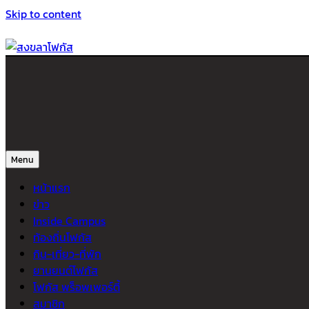
Skip to content
สงขลาโฟกัส
ติดตามข่าวสาร ภาคใต้ หาดใหญ่และสงขลา จากสำนักข่าวโฟกัส
Menu
หน้าแรก
ข่าว
Inside Campus
ท้องถิ่นโฟกัส
กิน-เที่ยว-ที่พัก
ยานยนต์โฟกัส
โฟกัส พร็อพเพอร์ตี้
สมาชิก