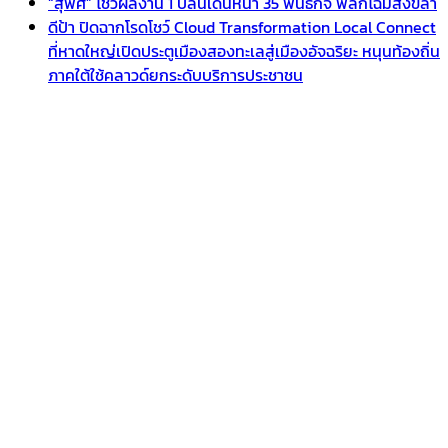
“สุพิศ” โชว์ผลงาน 1 ปีลั่นเดินหน้า 35 พันธกิจ พลิกโฉมสงขลา
ดีป้า ปิดฉากโรดโชว์ Cloud Transformation Local Connect
ที่หาดใหญ่เปิดประตูเมืองสองทะเลสู่เมืองอัจฉริยะ หนุนท้องถิ่น
ภาคใต้ใช้คลาวด์ยกระดับบริการประชาชน