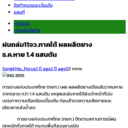
ข้อกำหนดและเงื่อนไข
แผนที่
+ข่าวเด่น
+ท้องถิ่นโฟกัส
ฝนถล่ม11จว.ภาคใต้ ผลผลิตยาง
ธ.ค.หาย 1.4 แสนตัน
Songkhla_Focus
2 ปี ago
2 ปี ago
0
2 mins
การยางแห่งประเทศไทย (กยท.) เผย ผลผลิตยางเดือนธันวาคมหาย
จากตลาด กว่า 1.4 แสนต้น เหตุฝนถล่มภาคใต้ส่งเจ้าหน้าที่เร่ง
บรรเทาความเดือดร้อนเบื้องต้น ก่อนสำรวจความเสียหายและ
เยียวยาหลังน้ำลด
การยางแห่งประเทศไทย (กยท.) ติดตามสถานการณ์ฝน
ตกหนักทั่วภาคใต้ กระทบพื้นที่สวนยางเปิด