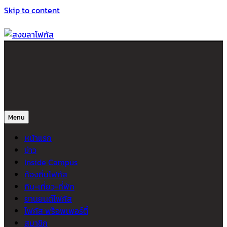
Skip to content
สงขลาโฟกัส
ติดตามข่าวสาร ภาคใต้ หาดใหญ่และสงขลา จากสำนักข่าวโฟกัส
Menu
หน้าแรก
ข่าว
Inside Campus
ท้องถิ่นโฟกัส
กิน-เที่ยว-ที่พัก
ยานยนต์โฟกัส
โฟกัส พร็อพเพอร์ตี้
สมาชิก