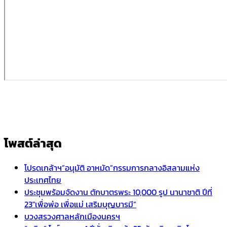
โพสต์ล่าสุด
โปรดเกล้าฯ”อนุมัติ อาหมัด”กรรมการกลางอิสลามแห่ง
ประเทศไทย
ประชุมพร้อมจัดงาน ตักบาตรพระ 10,000 รูป นานาชาติ ปีที่
23″เพื่อพ่อ เพื่อแม่ เสริมบุญบารมี”
บวงสรวงศาลหลักเมืองนครฯ