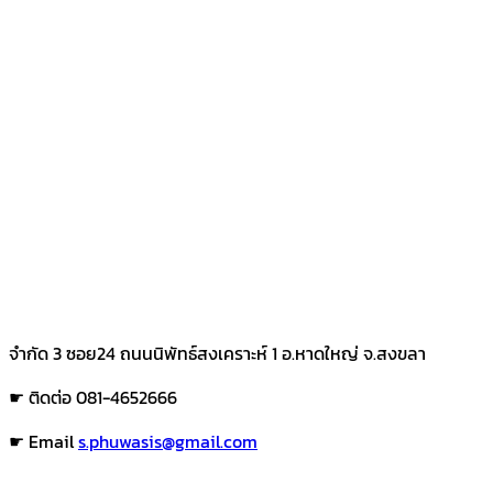
จำกัด 3 ซอย24 ถนนนิพัทธ์สงเคราะห์ 1 อ.หาดใหญ่ จ.สงขลา
☛ ติดต่อ 081-4652666
☛ Email
s.phuwasis@gmail.com