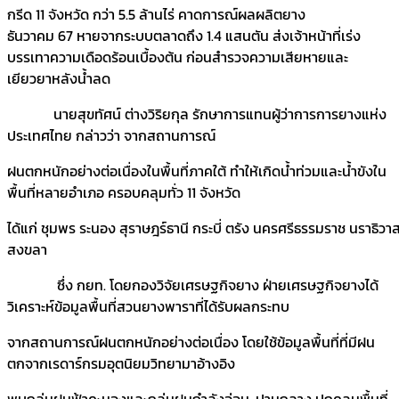
กรีด 11 จังหวัด กว่า 5.5 ล้านไร่ คาดการณ์ผลผลิตยาง
ธันวาคม 67 หายจากระบบตลาดถึง 1.4 แสนตัน ส่งเจ้าหน้าที่เร่ง
บรรเทาความเดือดร้อนเบื้องต้น ก่อนสำรวจความเสียหายและ
เยียวยาหลังน้ำลด
นายสุขทัศน์ ต่างวิริยกุล รักษาการแทนผู้ว่าการการยางแห่ง
ประเทศไทย กล่าวว่า จากสถานการณ์
ฝนตกหนักอย่างต่อเนื่องในพื้นที่ภาคใต้ ทำให้เกิดน้ำท่วมและน้ำขังใน
พื้นที่หลายอำเภอ ครอบคลุมทั่ว 11 จังหวัด
ได้แก่ ชุมพร ระนอง สุราษฎร์ธานี กระบี่ ตรัง นครศรีธรรมราช นราธิวา
สงขลา
ซึ่ง กยท. โดยกองวิจัยเศรษฐกิจยาง ฝ่ายเศรษฐกิจยางได้
วิเคราะห์ข้อมูลพื้นที่สวนยางพาราที่ได้รับผลกระทบ
จากสถานการณ์ฝนตกหนักอย่างต่อเนื่อง โดยใช้ข้อมูลพื้นที่ที่มีฝน
ตกจากเรดาร์กรมอุตนิยมวิทยามาอ้างอิง
พบกลุ่มฝนฟ้าคะนองและกลุ่มฝนกำลังอ่อน-ปานกลาง ปกคลุมพื้นที่