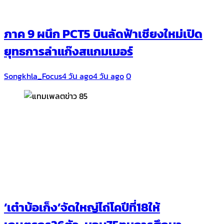
ภาค 9 ผนึก PCT5 บินลัดฟ้าเชียงใหม่เปิด
ยุทธการล่าแก๊งสแกมเมอร์
Songkhla_Focus
4 วัน ago
4 วัน ago
0
‘เต๋าบ้อเก็ง’จัดใหญ่ไถ่โคปีที่18ให้