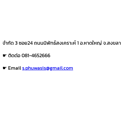
จำกัด 3 ซอย24 ถนนนิพัทธ์สงเคราะห์ 1 อ.หาดใหญ่ จ.สงขลา
☛ ติดต่อ 081-4652666
☛ Email
s.phuwasis@gmail.com