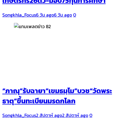
เกษตรกร26ตัว-มอบ75ทุนการศึกษา
Songkhla_Focus
6 วัน ago
6 วัน ago
0
“ภาณุ”รับฉายา​”เขมธมฺโม”บวช“วัดพระ
ธาตุ”ขึ้นทะเบียนมรดกโลก
Songkhla_Focus
2 สัปดาห์ ago
2 สัปดาห์ ago
0