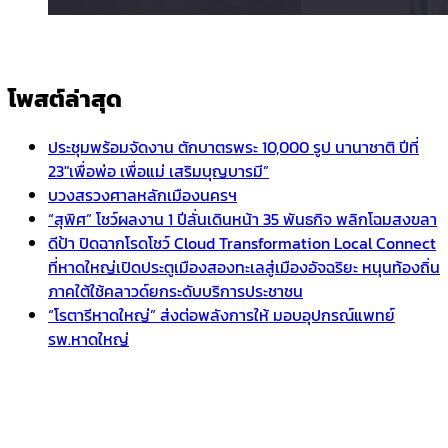
โพสต์ล่าสุด
ประชุมพร้อมจัดงาน ตักบาตรพระ 10,000 รูป นานาชาติ ปีที่
23″เพื่อพ่อ เพื่อแม่ เสริมบุญบารมี”
บวงสรวงศาลหลักเมืองนครฯ
“สุพิศ” โชว์ผลงาน 1 ปีลั่นเดินหน้า 35 พันธกิจ พลิกโฉมสงขลา
ดีป้า ปิดฉากโรดโชว์ Cloud Transformation Local Connect
ที่หาดใหญ่เปิดประตูเมืองสองทะเลสู่เมืองอัจฉริยะ หนุนท้องถิ่น
ภาคใต้ใช้คลาวด์ยกระดับบริการประชาชน
“โรตารีหาดใหญ่” ส่งต่อพลังการให้ มอบอุปกรณ์แพทย์
รพ.หาดใหญ่