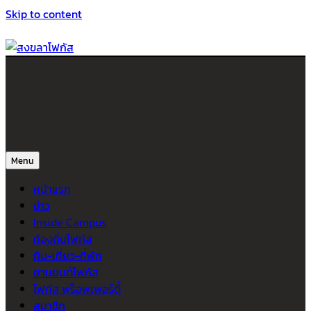
Skip to content
สงขลาโฟกัส
ติดตามข่าวสาร ภาคใต้ หาดใหญ่และสงขลา จากสำนักข่าวโฟกัส
Menu
หน้าแรก
ข่าว
Inside Campus
ท้องถิ่นโฟกัส
กิน-เที่ยว-ที่พัก
ยานยนต์โฟกัส
โฟกัส พร็อพเพอร์ตี้
สมาชิก