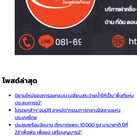
โพสต์ล่าสุด
นิยามใหม่ของการออกแบบ:เปลี่ยนสระว่ายน้ำให้เป็น“พื้นที่แห่ง
ประสบการณ์”
โปรดเกล้าฯ”อนุมัติ อาหมัด”กรรมการกลางอิสลามแห่ง
ประเทศไทย
ประชุมพร้อมจัดงาน ตักบาตรพระ 10,000 รูป นานาชาติ ปีที่
23″เพื่อพ่อ เพื่อแม่ เสริมบุญบารมี”