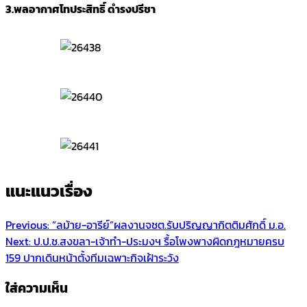
3.พลอากาศโทประสิทธิ์ ดำรงปรีชา
แนะแนวเรื่อง
Previous:
“ลม้าย-อารีย์”ผลงานจชต.รับปริญญากิตติมศักดิ์ ม.อ.
Next:
ป.ป.ช.สงขลา-เจ้าทำ-ประมงฯ รื้อโพงพางผิดกฎหมายครบ
159 ปากเดินหน้าตั้งทีมเฉพาะกิจเฝ้าระวัง
ใส่ความเห็น