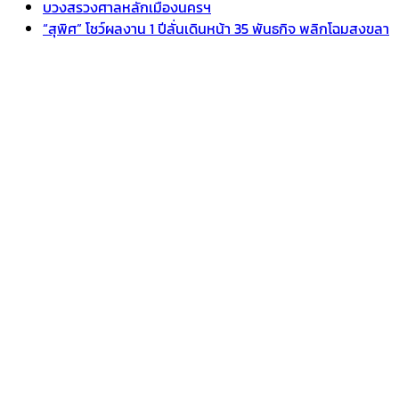
บวงสรวงศาลหลักเมืองนครฯ
“สุพิศ” โชว์ผลงาน 1 ปีลั่นเดินหน้า 35 พันธกิจ พลิกโฉมสงขลา