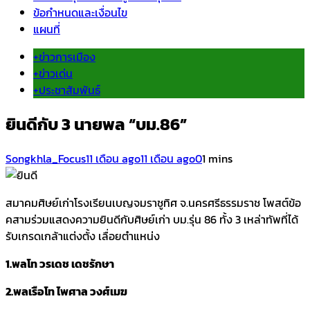
ข้อกำหนดและเงื่อนไข
แผนที่
+ข่าวการเมือง
+ข่าวเด่น
+ประชาสัมพันธ์
ยินดีกับ 3 นายพล “บม.86”
Songkhla_Focus
11 เดือน ago
11 เดือน ago
0
1 mins
สมาคมศิษย์เก่าโรงเรียนเบญจมราชูทิศ จ.นครศรีธรรมราช โพสต์ข้อ
คสามร่วมแสดงความยินดีกับศิษย์เก่า บม.รุ่น 86 ทั้ง 3 เหล่าทัพที่ได้
รับเกรดเกล้าแต่งตั้ง เลื่อยตำแหน่ง
1.พลโท วรเดช เดชรักษา
2.พลเรือโท ไพศาล วงศ์เมฆ