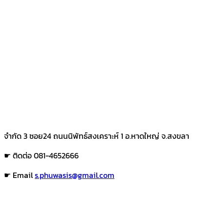
จำกัด 3 ซอย24 ถนนนิพัทธ์สงเคราะห์ 1 อ.หาดใหญ่ จ.สงขลา
☛ ติดต่อ 081-4652666
☛ Email
s.phuwasis@gmail.com