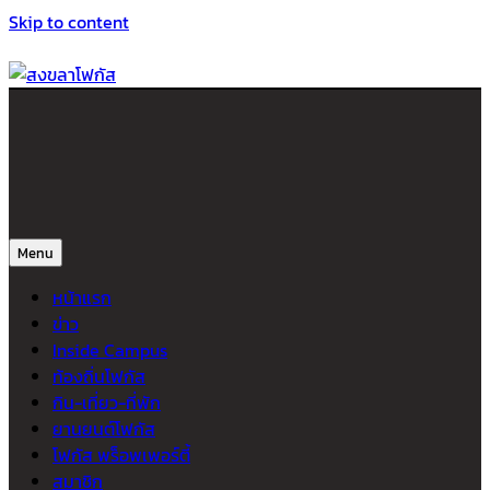
Skip to content
สงขลาโฟกัส
ติดตามข่าวสาร ภาคใต้ หาดใหญ่และสงขลา จากสำนักข่าวโฟกัส
Menu
หน้าแรก
ข่าว
Inside Campus
ท้องถิ่นโฟกัส
กิน-เที่ยว-ที่พัก
ยานยนต์โฟกัส
โฟกัส พร็อพเพอร์ตี้
สมาชิก