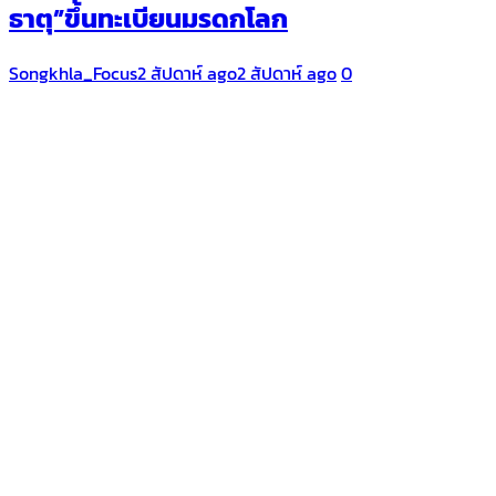
ธาตุ”ขึ้นทะเบียนมรดกโลก
Songkhla_Focus
2 สัปดาห์ ago
2 สัปดาห์ ago
0