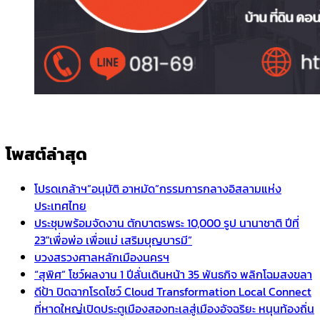
โพสต์ล่าสุด
โปรดเกล้าฯ”อนุมัติ อาหมัด”กรรมการกลางอิสลามแห่ง
ประเทศไทย
ประชุมพร้อมจัดงาน ตักบาตรพระ 10,000 รูป นานาชาติ ปีที่
23″เพื่อพ่อ เพื่อแม่ เสริมบุญบารมี”
บวงสรวงศาลหลักเมืองนครฯ
“สุพิศ” โชว์ผลงาน 1 ปีลั่นเดินหน้า 35 พันธกิจ พลิกโฉมสงขลา
ดีป้า ปิดฉากโรดโชว์ Cloud Transformation Local Connect
ที่หาดใหญ่เปิดประตูเมืองสองทะเลสู่เมืองอัจฉริยะ หนุนท้องถิ่น