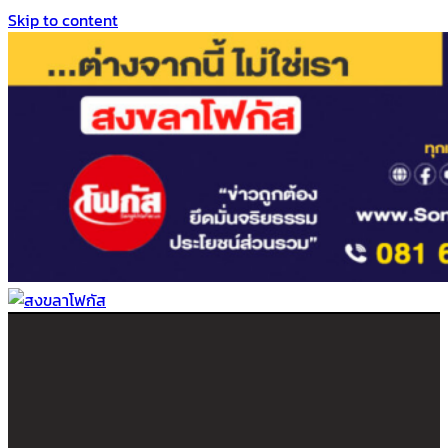
Skip to content
สงขลาโฟกัส
ติดตามข่าวสาร ภาคใต้ หาดใหญ่และสงขลา จากสำนักข่าวโฟกัส