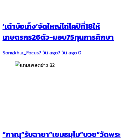
‘เต๋าบ้อเก็ง’จัดใหญ่ไถ่โคปีที่18ให้
เกษตรกร26ตัว-มอบ75ทุนการศึกษา
Songkhla_Focus
7 วัน ago
7 วัน ago
0
“ภาณุ”รับฉายา​”เขมธมฺโม”บวช“วัดพระ