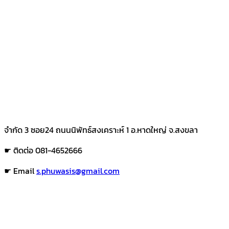
จำกัด 3 ซอย24 ถนนนิพัทธ์สงเคราะห์ 1 อ.หาดใหญ่ จ.สงขลา
☛ ติดต่อ 081-4652666
☛ Email
s.phuwasis@gmail.com