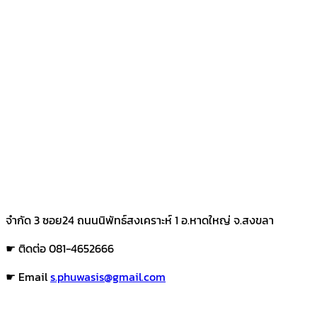
จำกัด 3 ซอย24 ถนนนิพัทธ์สงเคราะห์ 1 อ.หาดใหญ่ จ.สงขลา
☛ ติดต่อ 081-4652666
☛ Email
s.phuwasis@gmail.com