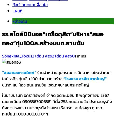
ข้อกำหนดและเงื่อนไข
แผนที่
+ข่าวเด่น
รร.สไตล์มินิมอล“เครือดุสิต”บริหาร“สมอ
ทอง”ทุ่ม100ล.สร้างบนถ.สามชัย
Songkhla_Focus
2 เดือน ago
2 เดือน ago
0
1 mins
“สมอทองหาดใหญ่”
ร้านจำหน่ายอุปกรณ์การศึกษาหาดใหญ่ แตก
ไลน์ธุรกิจ ทุ่มเงิน 100 ล้านบาท สร้าง
”โรงแรม อาศัย หาดใหญ่”
ขนาด 116 ห้อง ถนนสามชัย เขตเทศบาลนครหาดใหญ่
ในนามบริษัท อัคราศรีพงศ์ จำกัด จดทะเบียน 11 พฤศจิกายน 2567
เลขทะเบียน 0905567008581 ที่ตั้ง 258 ถนนสามชัย ประกอบธุรกิจ
กิจการโรงแรม หมวดธุรกิจ โรงแรม รีสอร์ทและห้องชุด ทุนจด
ทะเบียน 1,000,000.00 บาท