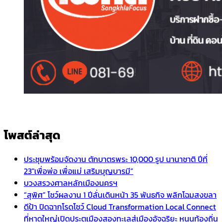
โพสต์ล่าสุด
ประชุมพร้อมจัดงาน ตักบาตรพระ 10,000 รูป นานาชาติ ปีที่
23″เพื่อพ่อ เพื่อแม่ เสริมบุญบารมี”
บวงสรวงศาลหลักเมืองนครฯ
“สุพิศ” โชว์ผลงาน 1 ปีลั่นเดินหน้า 35 พันธกิจ พลิกโฉมสงขลา
ดีป้า ปิดฉากโรดโชว์ Cloud Transformation Local Connect
ที่หาดใหญ่เปิดประตูเมืองสองทะเลสู่เมืองอัจฉริยะ หนุนท้องถิ่น