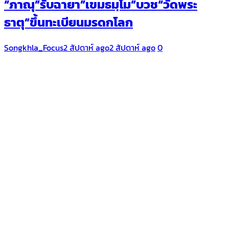
“ภาณุ”รับฉายา​”เขมธมฺโม”บวช“วัดพระ
ธาตุ”ขึ้นทะเบียนมรดกโลก
Songkhla_Focus
2 สัปดาห์ ago
2 สัปดาห์ ago
0