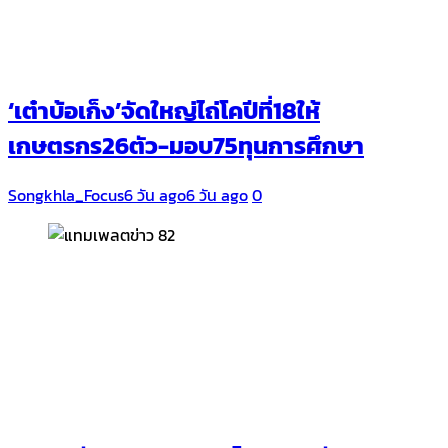
‘เต๋าบ้อเก็ง’จัดใหญ่ไถ่โคปีที่18ให้
เกษตรกร26ตัว-มอบ75ทุนการศึกษา
Songkhla_Focus
6 วัน ago
6 วัน ago
0