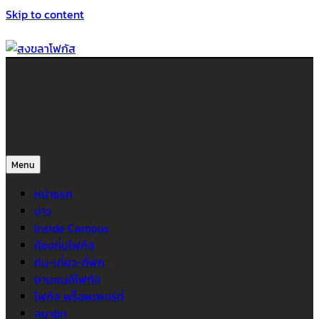
Skip to content
สงขลาโฟกัส
ติดตามข่าวสาร ภาคใต้ หาดใหญ่และสงขลา จากสำนักข่าวโฟกัส
Menu
หน้าแรก
ข่าว
Inside Campus
ท้องถิ่นโฟกัส
กิน-เที่ยว-ที่พัก
ยานยนต์โฟกัส
โฟกัส พร็อพเพอร์ตี้
สมาชิก