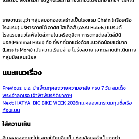
รายงานระบุว่า กลุ่มสมอทองจะสร้างเป็นโรงแรม Chain (หรือเครือ
โรงแรม) บริหารภายใต้ อาศัย โฮเท็ลส์ (ASAI Hotels) แบรนด์
โรงแรมแนวไลฟ์สไตล์ภายในเครือดุสิตฯ การตกแต่งสไตล์มินิ
มอล(Minimal Hitel) คือ ที่พักที่ตกแต่งด้วยแนวคิดน้อยแต่มาก
(Less is More) เน้นความเรียบง่าย โปร่งสบาย เจาะตลาดนักเดินทาง
กลุ่มมิลเลนเนียล
แนะแนวเรื่อง
Previous:
ม.อ. บำเพ็ญกุศลถวายความอาลัย ครบ 7 วัน สมเด็จ
พระเจ้าลูกเธอ เจ้าฟ้าพัชรกิติยาภาฯ
Next:
HATYAI BIG BIKE WEEK 2026ทม.คลองแหระดมทุนซื้อเรือ
ท้องแบน
ใส่ความเห็น
อีเมลของคุณจะไม่แสดงให้คนอื่นเห็น
ช่องข้อมูลจำเป็นถูกทำ