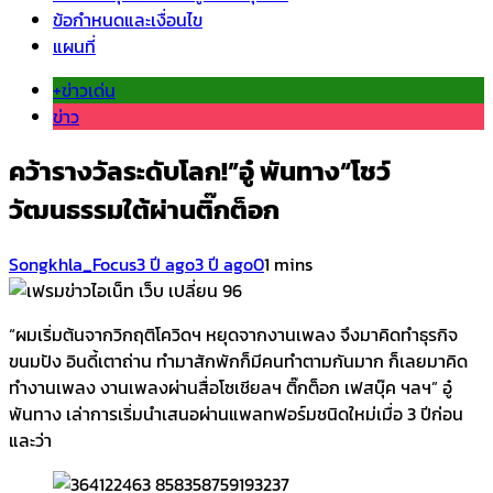
ข้อกำหนดและเงื่อนไข
แผนที่
+ข่าวเด่น
ข่าว
คว้ารางวัลระดับโลก!”อู๋ พันทาง“โชว์
วัฒนธรรมใต้ผ่านติ๊กต็อก
Songkhla_Focus
3 ปี ago
3 ปี ago
0
1 mins
“ผมเริ่มต้นจากวิกฤติโควิดฯ หยุดจากงานเพลง จึงมาคิดทำธุรกิจ
ขนมปัง อินดี้เตาถ่าน ทำมาสักพักก็มีคนทำตามกันมาก ก็เลยมาคิด
ทำงานเพลง งานเพลงผ่านสื่อโซเชียลฯ ติ๊กต็อก เฟสบุ๊ค ฯลฯ” อู๋
พันทาง เล่าการเริ่มนำเสนอผ่านแพลทฟอร์มชนิดใหม่เมื่อ 3 ปีก่อน
และว่า