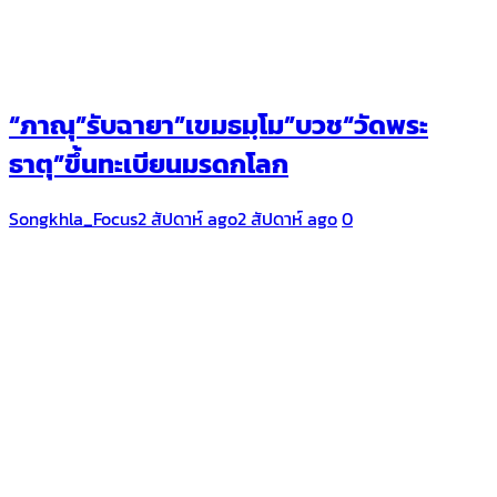
“ภาณุ”รับฉายา​”เขมธมฺโม”บวช“วัดพระ
ธาตุ”ขึ้นทะเบียนมรดกโลก
Songkhla_Focus
2 สัปดาห์ ago
2 สัปดาห์ ago
0