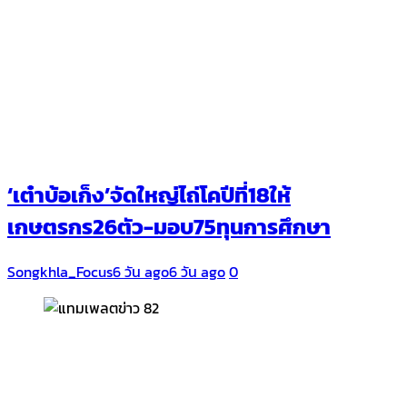
‘เต๋าบ้อเก็ง’จัดใหญ่ไถ่โคปีที่18ให้
เกษตรกร26ตัว-มอบ75ทุนการศึกษา
Songkhla_Focus
6 วัน ago
6 วัน ago
0