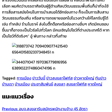
เลือก ผมคิดว่าบรรดาศิลปินผู้รู้ด้านศิลปวัฒนธรรมพื้นถิ่นก็น่าที่จะใช้
การสื่อสารสมัยใหม่ในการนำเสนอได้อีกช่องทาง ก็จะเป็นการสืบสาน
วัฒนธรรมท้องถิ่น หรือสามารถขยายออกไปในวงกว้างให้โลกรับรู้ได้
เช่น ทำคลิป รำมโนราห์ ส่งในติ๊กต๊อกหรือช่องทางอื่นๆ เกิดมีคนชอบ
ขึ้นมาก็อาจจะเป็นไวรัลไปทั่วโลก มีคนเชิญไปโชว์ที่ต่างประเทศได้ หาก
เป็นโชว์ที่ดีจริงๆ” อู๋ พันทาง กล่าวทิ้งท้าย
Tagged:
การเมือง
ข่าววันนี้
ข่าวสงขลาโฟกัส
ข่าวหาดใหญ่
ทันข่าว
บ้านเรา
บ้านเมือง
ประชาสัมพันธ์
สงขลา
สงขลาโฟกัส
หาดใหญ่
แนะแนวเรื่อง
Previous:
อบจ.สงขลารับสมัครพนักงานจ้าง 45 อัตรา