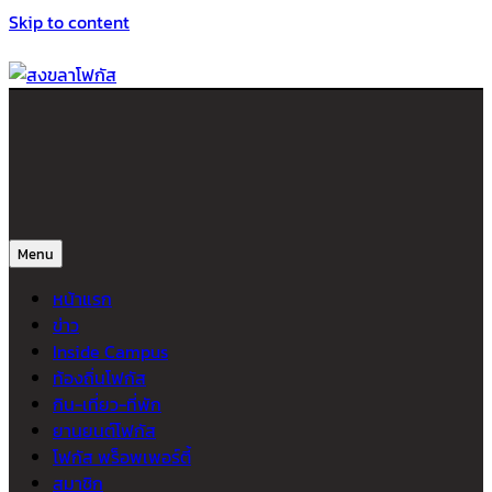
Skip to content
สงขลาโฟกัส
ติดตามข่าวสาร ภาคใต้ หาดใหญ่และสงขลา จากสำนักข่าวโฟกัส
Menu
หน้าแรก
ข่าว
Inside Campus
ท้องถิ่นโฟกัส
กิน-เที่ยว-ที่พัก
ยานยนต์โฟกัส
โฟกัส พร็อพเพอร์ตี้
สมาชิก