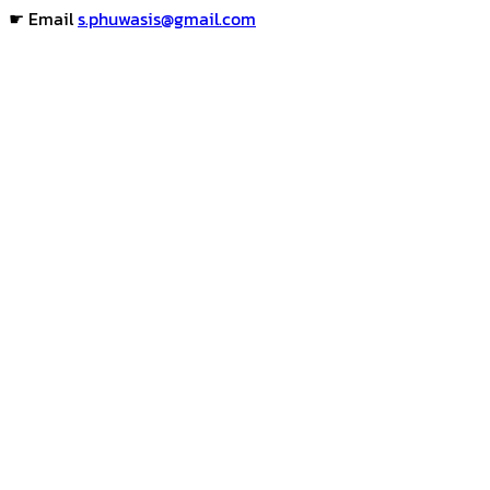
☛ Email
s.phuwasis@gmail.com