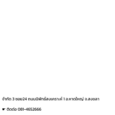
จำกัด 3 ซอย24 ถนนนิพัทธ์สงเคราะห์ 1 อ.หาดใหญ่ จ.สงขลา
☛ ติดต่อ 081-4652666