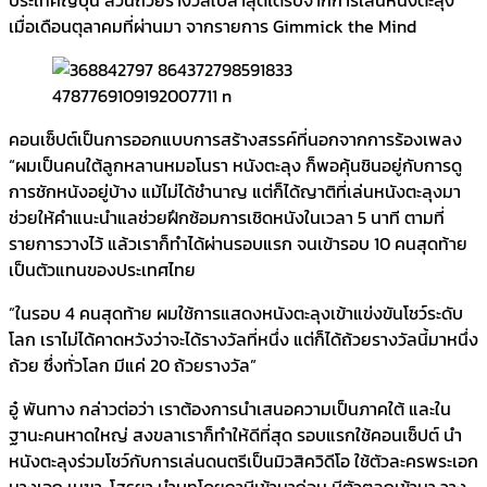
เมื่อเดือนตุลาคมที่ผ่านมา จากรายการ Gimmick the Mind
คอนเซ็ปต์เป็นการออกแบบการสร้างสรรค์ที่นอกจากการร้องเพลง
“ผมเป็นคนใต้ลูกหลานหมอโนรา หนังตะลุง ก็พอคุ้นชินอยู่กับการดู
การชักหนังอยู่บ้าง แม้ไม่ได้ชำนาญ แต่ก็ได้ญาติที่เล่นหนังตะลุงมา
ช่วยให้คำแนะนำแลช่วยฝึกซ้อมการเชิดหนังในเวลา 5 นาที ตามที่
รายการวางไว้ แล้วเราก็ทำได้ผ่านรอบแรก จนเข้ารอบ 10 คนสุดท้าย
เป็นตัวแทนของประเทศไทย
”ในรอบ 4 คนสุดท้าย ผมใช้การแสดงหนังตะลุงเข้าแข่งขันโชว์ระดับ
โลก เราไม่ได้คาดหวังว่าจะได้รางวัลที่หนึ่ง แต่ก็ได้ถ้วยรางวัลนี้มาหนึ่ง
ถ้วย ซึ่งทั่วโลก มีแค่ 20 ถ้วยรางวัล”
อู๋ พันทาง กล่าวต่อว่า เราต้องการนำเสนอความเป็นภาคใต้ และใน
ฐานะคนหาดใหญ่ สงขลาเราก็ทำให้ดีที่สุด รอบแรกใช้คอนเซ็ปต์ นำ
หนังตะลุงร่วมโชว์กับการเล่นดนตรีเป็นมิวสิควิดีโอ ใช้ตัวละครพระเอก
นางเอก เมฆา-โสรยา นำบทโดยฤาษีเข้ามาก่อน มีตัวตลกเข้ามา วาง