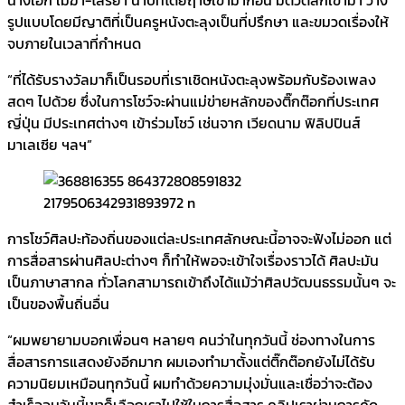
รูปแบบโดยมีญาติที่เป็นครูหนังตะลุงเป็นที่ปรึกษา และขมวดเรื่องให้
จบภายในเวลาที่กำหนด
“ที่ได้รับรางวัลมาก็เป็นรอบที่เราเชิดหนังตะลุงพร้อมกับร้องเพลง
สดๆ ไปด้วย ซึ่งในการโชว์จะผ่านแม่ข่ายหลักของติ๊กต๊อกที่ประเทศ
ญี่ปุ่น มีประเทศต่างๆ เข้าร่วมโชว์ เช่นจาก เวียดนาม ฟิลิปปินส์
มาเลเซีย ฯลฯ”
การโชว์ศิลปะท้องถิ่นของแต่ละประเทศลักษณะนี้อาจจะฟังไม่ออก แต่
การสื่อสารผ่านศิลปะต่างๆ ก็ทำให้พอจะเข้าใจเรื่องราวได้ ศิลปะมัน
เป็นภาษาสากล ทั่วโลกสามารถเข้าถึงได้แม้ว่าศิลปวัฒนธรรมนั้นๆ จะ
เป็นของพื้นถิ่นอื่น
“ผมพยายามบอกเพื่อนๆ หลายๆ คนว่าในทุกวันนี้ ช่องทางในการ
สื่อสารการแสดงยังอีกมาก ผมเองทำมาตั้งแต่ติ๊กต๊อกยังไม่ได้รับ
ความนิยมเหมือนทุกวันนี้ ผมทำด้วยความมุ่งมั่นและเชื่อว่าจะต้อง
สำเร็จจนวันนี้เขาก็เลือกเราไปใช้ในการสื่อสาร คลิปเราผ่านการคัด