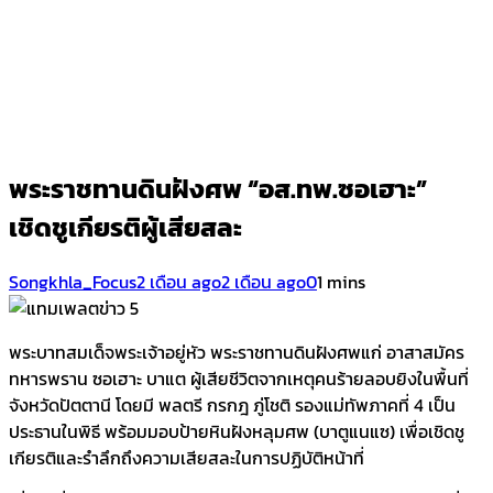
พระราชทานดินฝังศพ “อส.ทพ.ซอเฮาะ”
เชิดชูเกียรติผู้เสียสละ
Songkhla_Focus
2 เดือน ago
2 เดือน ago
0
1 mins
พระบาทสมเด็จพระเจ้าอยู่หัว พระราชทานดินฝังศพแก่ อาสาสมัคร
ทหารพราน ซอเฮาะ บาแต ผู้เสียชีวิตจากเหตุคนร้ายลอบยิงในพื้นที่
จังหวัดปัตตานี โดยมี พลตรี กรกฎ ภู่โชติ รองแม่ทัพภาคที่ 4 เป็น
ประธานในพิธี พร้อมมอบป้ายหินฝังหลุมศพ (บาตูแนแซ) เพื่อเชิดชู
เกียรติและรำลึกถึงความเสียสละในการปฏิบัติหน้าที่