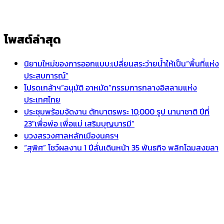
โพสต์ล่าสุด
นิยามใหม่ของการออกแบบ:เปลี่ยนสระว่ายน้ำให้เป็น“พื้นที่แห่ง
ประสบการณ์”
โปรดเกล้าฯ”อนุมัติ อาหมัด”กรรมการกลางอิสลามแห่ง
ประเทศไทย
ประชุมพร้อมจัดงาน ตักบาตรพระ 10,000 รูป นานาชาติ ปีที่
23″เพื่อพ่อ เพื่อแม่ เสริมบุญบารมี”
บวงสรวงศาลหลักเมืองนครฯ
“สุพิศ” โชว์ผลงาน 1 ปีลั่นเดินหน้า 35 พันธกิจ พลิกโฉมสงขลา