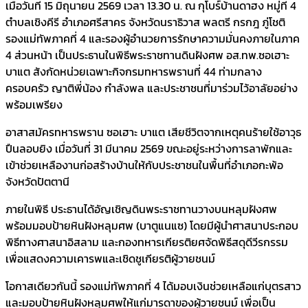
เมื่อวันที่ 15 มิถุนายน 2569 เวลา 13.30 น. ณ กุโบร์บ้านดาฮง หมู่ที่ 4
ตำบลเชิงคีรี อำเภอศรีสาคร จังหวัดนราธิวาส พลตรี กรกฎ ภู่โชติ
รองแม่ทัพภาคที่ 4 และรองผู้อำนวยการรักษาความมั่นคงภายในภาค
4 ส่วนหน้า เป็นประธานในพิธีพระราชทานดินฝังศพ อส.ทพ.ซอเฮาะ
บาแต สังกัดหน่วยเฉพาะกิจกรมทหารพรานที่ 44 ท่ามกลาง
ครอบครัว ญาติพี่น้อง กำลังพล และประชาชนที่มาร่วมไว้อาลัยอย่าง
พร้อมเพรียง
อาสาสมัครทหารพราน ซอเฮาะ บาแต เสียชีวิตจากเหตุคนร้ายใช้อาวุธ
ปืนลอบยิง เมื่อวันที่ 31 มีนาคม 2569 ขณะอยู่ระหว่างการลาพักและ
เข้าช่วยเหลืองานก่อสร้างบ้านให้กับประชาชนในพื้นที่อำเภอกะพ้อ
จังหวัดปัตตานี
ภายในพิธี ประธานได้อัญเชิญดินพระราชทานวางบนหลุมฝังศพ
พร้อมมอบป้ายหินฝังหลุมศพ (บาตูแนแซ) โดยมีผู้นำศาสนาประกอบ
พิธีทางศาสนาอิสลาม และกองทหารเกียรติยศจัดพิธีสดุดีวีรกรรม
เพื่อแสดงความเคารพและเชิดชูเกียรติผู้วายชนม์
โอกาสเดียวกันนี้ รองแม่ทัพภาคที่ 4 ได้มอบเงินช่วยเหลือแก่บุตรสาว
และมอบป้ายหินฝังหลุมศพให้แก่มารดาของผู้วายชนม์ เพื่อเป็น