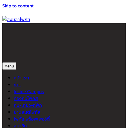
Skip to content
สงขลาโฟกัส
ติดตามข่าวสาร ภาคใต้ หาดใหญ่และสงขลา จากสำนักข่าวโฟกัส
Menu
หน้าแรก
ข่าว
Inside Campus
ท้องถิ่นโฟกัส
กิน-เที่ยว-ที่พัก
ยานยนต์โฟกัส
โฟกัส พร็อพเพอร์ตี้
สมาชิก